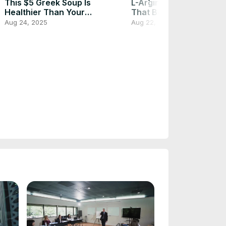
This $5 Greek Soup Is
L-Arginine: The Supple
Healthier Than Your
That Boosts Energy &
Smoothie
Circulation
Aug 24, 2025
Aug 22, 2025