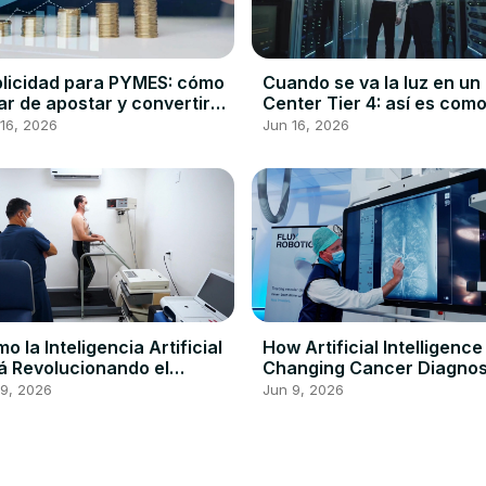
licidad para PYMES: cómo
Cuando se va la luz en un
ar de apostar y convertir
Center Tier 4: así es como
a peso en inversión
internet sigue vivo
16, 2026
Jun 16, 2026
ible
o la Inteligencia Artificial
How Artificial Intelligence 
á Revolucionando el
Changing Cancer Diagnos
dado Cardiaco
and Saving Lives
 9, 2026
Jun 9, 2026