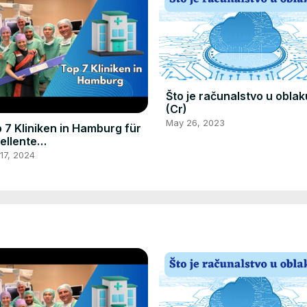
Što je računalstvo u oblak
(Cr)
May 26, 2023
 7 Kliniken in Hamburg für
ellente
sundheitsversorgung
17, 2024