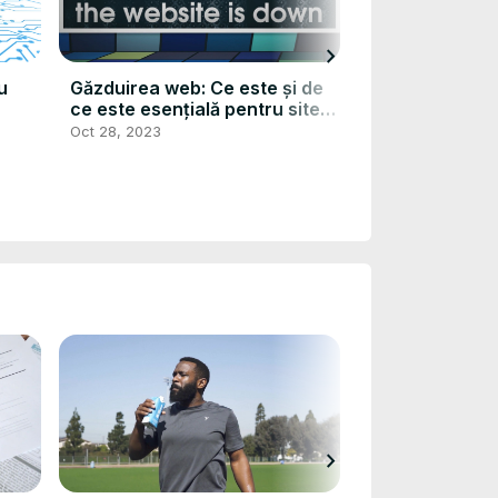
chevron_right
u
Găzduirea web: Ce este și de
Vad är molntjä
ce este esențială pentru site-
May 26, 2023
ul tău web?
Oct 28, 2023
chevron_right