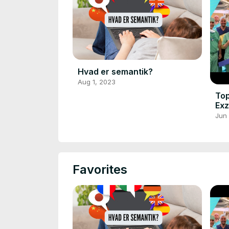
Hvad er semantik?
Aug 1, 2023
Top
Exz
Ge
Jun 
Favorites