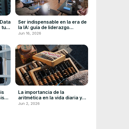
 Data
Ser indispensable en la era de
 tu
la IA: guía de liderazgo
transversal para conectar
Jun 16, 2026
equipos
is
La importancia de la
is
aritmética en la vida diaria y
profesional
Jun 2, 2026