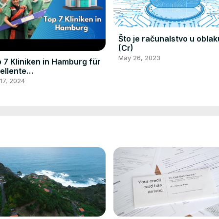
Što je računalstvo u oblak
(Cr)
May 26, 2023
 7 Kliniken in Hamburg für
ellente
sundheitsversorgung
17, 2024