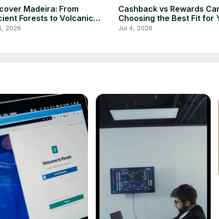
cover Madeira: From
Cashback vs Rewards Car
ient Forests to Volcanic
Choosing the Best Fit for 
stlines
Spending
4, 2026
Jul 4, 2026