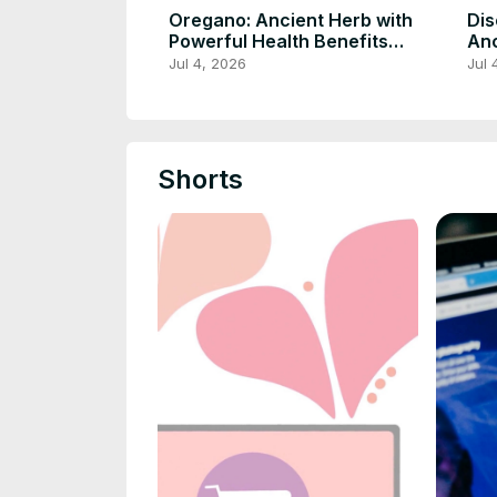
Oregano: Ancient Herb with
Dis
Powerful Health Benefits
Anc
Beyond the Kitchen
Coa
Jul 4, 2026
Jul 
Shorts