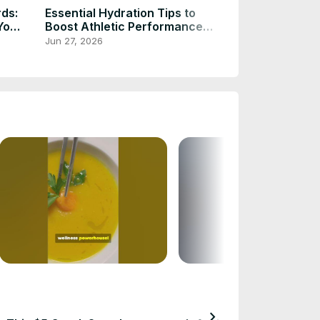
ds:
Essential Hydration Tips to
Challenges Fa
Your
Boost Athletic Performance
Catholic Churc
and Recovery
Century
Jun 27, 2026
Jun 27, 2026
chevron_right