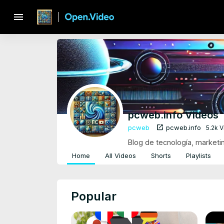
menu
pcweb.info Videos
open_in_new
pcweb
pcweb.info
5.2k 
Blog de tecnología, marketing
Home
All Videos
Shorts
Playlists
Popular