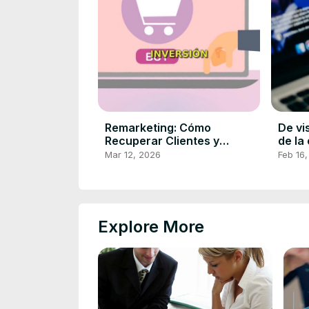
Remarketing: Cómo
De vi
Recuperar Clientes y
de la
Aumentar Ventas en tu
Mar 12, 2026
Feb 16
Tienda Online
Explore More