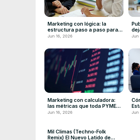
Marketing con lógica: la
Pub
estructura paso a paso para
dej
crear ventas ganadoras en tu
cad
Jun 16, 2026
Jun 
PYME
med
Marketing con calculadora:
Cóm
las métricas que toda PYME
Est
debe dominar para vender
Cui
Jun 16, 2026
Jun
más
Mil Climas (Techno-Folk
Remix) El Nuevo Latido de