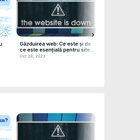
chevron_right
u
Găzduirea web: Ce este și de
Vad är molntjä
ce este esențială pentru site-
May 26, 2023
ul tău web?
Oct 28, 2023