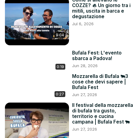
COZZE? 🦪 Un giorno tra i
mitili, uscita in barca e
degustazione
Jul 6, 2026
9:04
Bufala Fest: L'evento
sbarca a Padova!
Jun 28, 2026
0:19
Mozzarella di Bufala 🐃3
cose che devi sapere |
Bufala Fest
0:27
Jun 27, 2026
Il festival della mozzarella
di bufala tra gusto,
territorio e cucina
campana | Bufala Fest 🐃
Jun 27, 2026