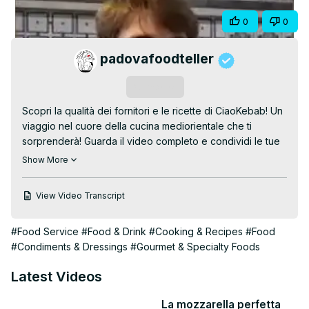
Video
Share
0
0
padovafoodteller
Subscribe
Scopri la qualità dei fornitori e le ricette di CiaoKebab! Un 
viaggio nel cuore della cucina mediorientale che ti 
sorprenderà! Guarda il video completo e condividi le tue 
impressioni nei commenti!

Show More
Guarda di più:
 https://www.youtube.com/watch?
v=f0rjvhYhAGA&list=PLyD2pRR7gBSd50GAJI_2m_zm9nooI2WG
View Video Transcript
Seguici su Instagram: 
//www.instagram.com/padovafoodteller/

#Food Service
#Food & Drink
#Cooking & Recipes
#Food
Iscriviti al Canale YouTube: @PadovaFoodteller
#Condiments & Dressings
#Gourmet & Specialty Foods
Latest Videos
La mozzarella perfetta