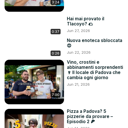
3:24
Hai mai provato il
Tlacoyo? 🌮
Jun 27, 2026
0:37
Nuova enoteca sbloccata
😍
Jun 22, 2026
0:26
Vino, crostini e
abbinamenti sorprendenti
🍷 Il locale di Padova che
cambia ogni giorno
Jun 21, 2026
7:00
Pizza a Padova? 5
pizzerie da provare –
Episodio 2 🍕