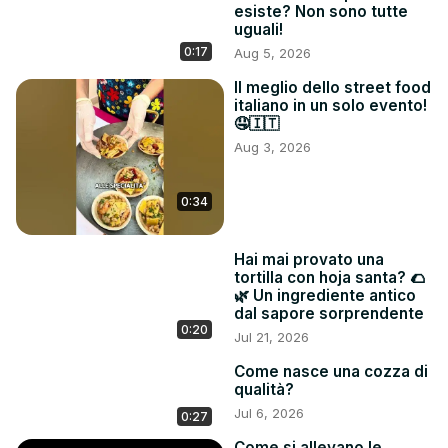
esiste? Non sono tutte
uguali!
0:17
Aug 5, 2026
Il meglio dello street food
italiano in un solo evento!
🤤🇮🇹
Aug 3, 2026
0:34
Hai mai provato una
tortilla con hoja santa? 🌮
🌿 Un ingrediente antico
dal sapore sorprendente
0:20
Jul 21, 2026
Come nasce una cozza di
qualità?
Jul 6, 2026
0:27
Come si allevano le