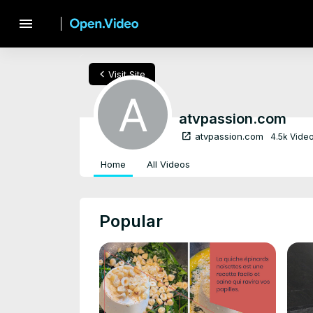
menu
chevron_left
Visit Site
atvpassion.com
open_in_new
atvpassion.com
4.5k Vide
Home
All Videos
Popular