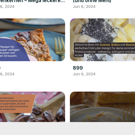
ienkernen – Mega leckeres
(und ohne Mehl)
rata Rezept
 6, 2024
Jun 6, 2024
0
899
 6, 2024
Jun 6, 2024