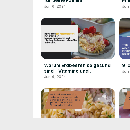
für deine Familie
Pin
Bur
Jun 6, 2024
Jun
Warum Erdbeeren so gesund
91
sind – Vitamine und
Jun
Mineralstoffe in der roten
Jun 6, 2024
Frucht