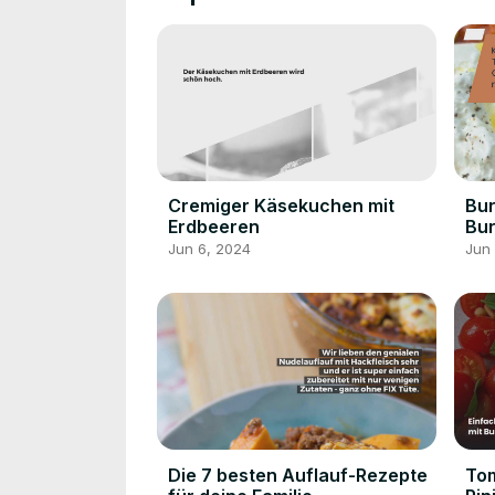
Cremiger Käsekuchen mit
Bur
Erdbeeren
Bu
aus
Jun 6, 2024
Jun
lec
Die 7 besten Auflauf-Rezepte
Tom