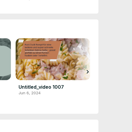
chevron_right
Untitled_video 1007
1006
Jun 6, 2024
Jun 6, 2024