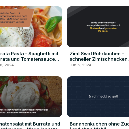
rata Pasta – Spaghetti mit
Zimt Swirl Rührkuchen –
rrata und Tomatensauce
schneller Zimtschnecken
 dem Ofen – einfach und
Kuchen
 6, 2024
Jun 6, 2024
ker
atensalat mit Burrata und
Bananenkuchen ohne Zu