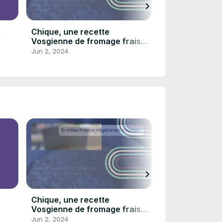
chevron_right
e
Chique, une recette
Blätterteig K
Vosgienne de fromage frais
Mar 16, 2024
aux herbes
Jun 2, 2024
chevron_right
e
Chique, une recette
Blätterteig K
Vosgienne de fromage frais
Mar 16, 2024
aux herbes
Jun 2, 2024