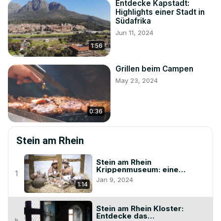
Entdecke Kapstadt:
Highlights einer Stadt in
Südafrika
Jun 11, 2024
1:56
Grillen beim Campen
May 23, 2024
0:36
Stein am Rhein
Stein am Rhein
Krippenmuseum: eine
1
Entdeckungsreise
Jan 9, 2024
1:14
Stein am Rhein Kloster:
Entdecke das
play_arrow