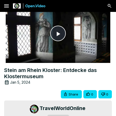
menu
Play
Video
Stein am Rhein Kloster: Entdecke das
Klostermuseum
Jan 5, 2024
Share
0
0
TravelWorldOnline