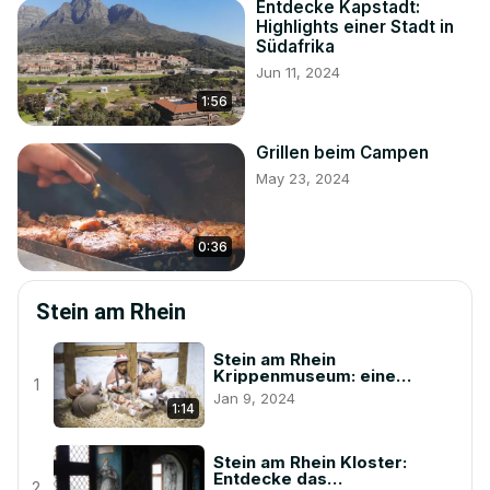
Entdecke Kapstadt:
Highlights einer Stadt in
Südafrika
Jun 11, 2024
1:56
Grillen beim Campen
May 23, 2024
0:36
Stein am Rhein
Stein am Rhein
Krippenmuseum: eine
1
Entdeckungsreise
Jan 9, 2024
1:14
Stein am Rhein Kloster:
Entdecke das
2