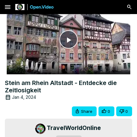
menu
Play
Video
Stein am Rhein Altstadt - Entdecke die
Zeitlosigkeit
Jan 4, 2024
Share
0
0
TravelWorldOnline