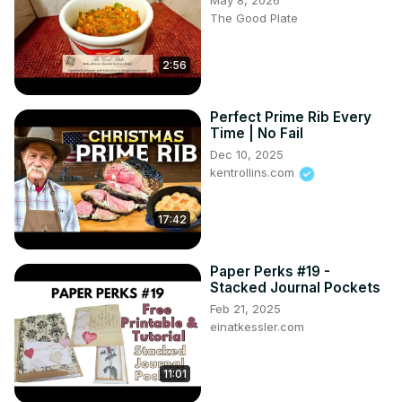
May 8, 2026
The Good Plate
2:56
Perfect Prime Rib Every
Time | No Fail
Dec 10, 2025
kentrollins.com
17:42
Paper Perks #19 -
Stacked Journal Pockets
Feb 21, 2025
einatkessler.com
11:01