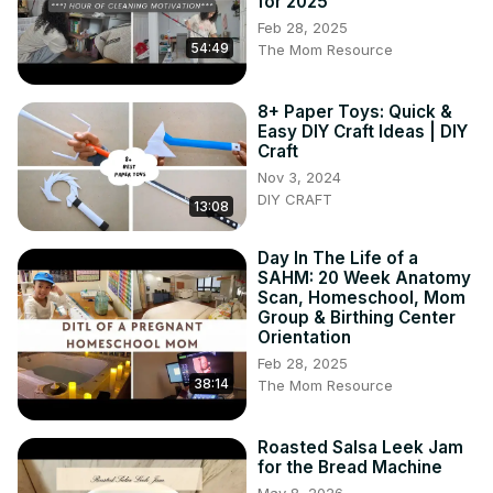
for 2025
Feb 28, 2025
54:49
The Mom Resource
8+ Paper Toys: Quick &
Easy DIY Craft Ideas | DIY
Craft
Nov 3, 2024
DIY CRAFT
13:08
Day In The Life of a
SAHM: 20 Week Anatomy
Scan, Homeschool, Mom
Group & Birthing Center
Orientation
Feb 28, 2025
38:14
The Mom Resource
Roasted Salsa Leek Jam
for the Bread Machine