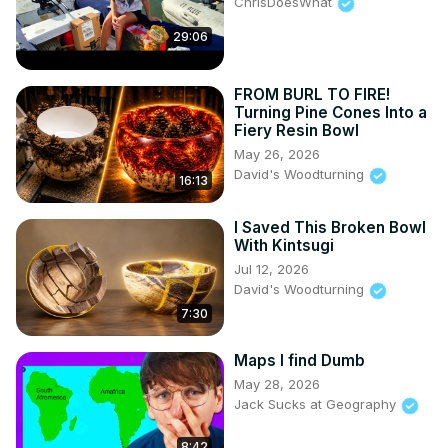
ChrisDoesWhat
29:06
FROM BURL TO FIRE!
Turning Pine Cones Into a
Fiery Resin Bowl
May 26, 2026
David's Woodturning
16:13
I Saved This Broken Bowl
With Kintsugi
Jul 12, 2026
David's Woodturning
7:30
Maps I find Dumb
May 28, 2026
Jack Sucks at Geography
8:42