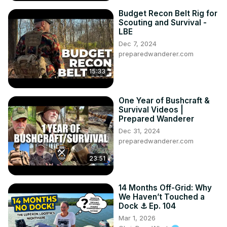
Budget Recon Belt Rig for
Scouting and Survival -
LBE
Dec 7, 2024
preparedwanderer.com
15:33
One Year of Bushcraft &
Survival Videos |
Prepared Wanderer
Dec 31, 2024
preparedwanderer.com
23:51
14 Months Off-Grid: Why
We Haven’t Touched a
Dock ⚓️ Ep. 104
Mar 1, 2026