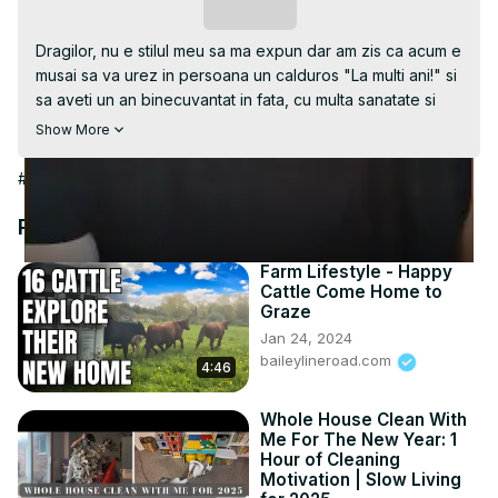
Video
Subscribe
Dragilor, nu e stilul meu sa ma expun dar am zis ca acum e 
musai sa va urez in persoana un calduros "La multi ani!" si 
sa aveti un an binecuvantat in fata, cu multa sanatate si 
impliniri.

Show More
Pentru mine, anul tocmai terminat a fost unul greu, tatal 
meu era bolnav, dupa care a trecut la Domnul si jalea pe 
#Hobbies & Leisure
care am avut-o in suflet (caci in afara am aratat prea 
putin) deabia mi-a permis sa-mi duc ok viata de zi cu zi, 
Recommended Videos
serviciul meu normal si casa. N-am mai gasit energie 
pentru nimic altceva. Dar mare parte din vindecare tot 
Farm Lifestyle - Happy
Cattle Come Home to
hobbiurile mele, canalul asta si blogurile, sunt impulsul 
Graze
major, alaturi de familie. In ciuda lipsei mele de pe aici, mi-
Jan 24, 2024
ati ramas alaturi si va sunt recunoscatoare pentru fiecare 
baileylineroad.com
4:46
mesaj si comentariu pe care, din timpul dvs pretios, ati 
avut generozitatea sa-l lasati. Va urez tuturor tot binele 
din lume si va invit sa gatim, in continuare, impreuna caci 
Whole House Clean With
Me For The New Year: 1
doar gatim cu drag si de placere! La multi ani!
Hour of Cleaning
Motivation | Slow Living