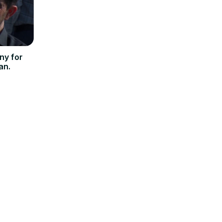
ny for
an.