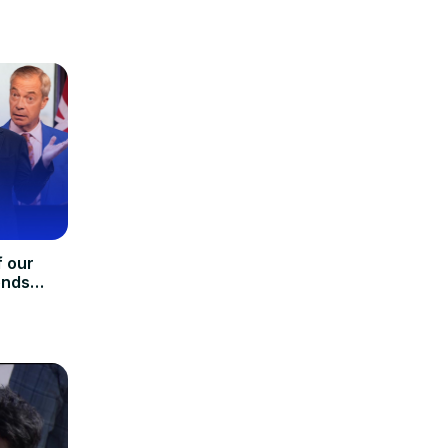
f our
ends