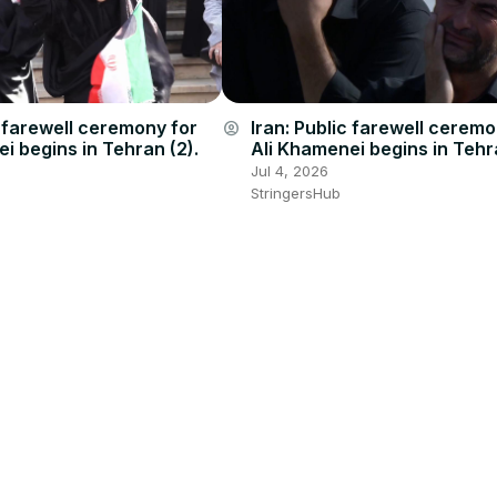
c farewell ceremony for
Iran: Public farewell ceremo
account_circle
i begins in Tehran (2).
Ali Khamenei begins in Tehr
Jul 4, 2026
StringersHub