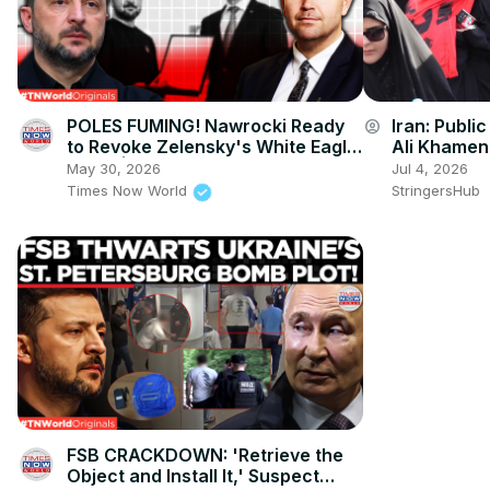
POLES FUMING! Nawrocki Ready
Iran: Publi
account_circle
to Revoke Zelensky's White Eagle
Ali Khamene
Honor| Times Now World
May 30, 2026
Jul 4, 2026
Times Now World
StringersHub
FSB CRACKDOWN: 'Retrieve the
Object and Install It,' Suspect