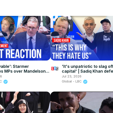
vable': Starmer
'It's unpatriotic to slag of
es MPs over Mandelson's
capital' | Sadiq Khan def
tting
London
26
Jul 23, 2026
BC
Global - LBC