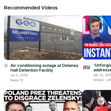
Recommended Videos
'Unforgi
Air conditioning outage at Delaney
account_circle
address
Hall Detention Facility
failed ve
Apr 21, 20
Jul 3, 2026
Global - L
News 12