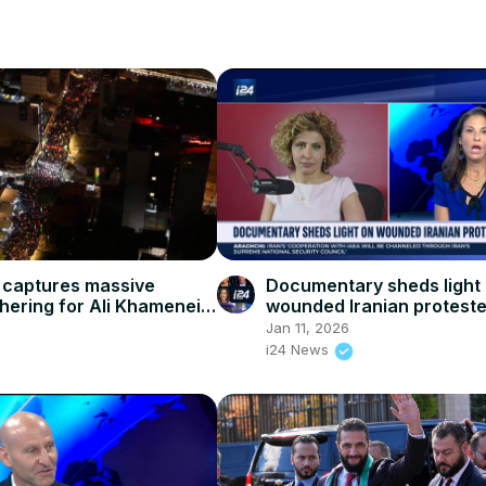
e captures massive
Documentary sheds light
hering for Ali Khamenei
wounded Iranian protest
Iraq's Karbala.
Jan 11, 2026
i24 News