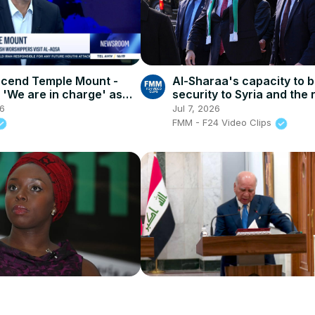
cend Temple Mount -
Al-Sharaa's capacity to b
: 'We are in charge' as
security to Syria and the 
orshippers visit Al-Aqsa
under scrutiny
26
Jul 7, 2026
FMM - F24 Video Clips