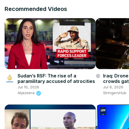
Recommended Videos
Sudan’s RSF: The rise of a
Iraq: Dron
account_circle
paramilitary accused of atrocities
crowds gat
funeral in 
Jul 10, 2026
Jul 9, 2026
Aljazeera
StringersHub