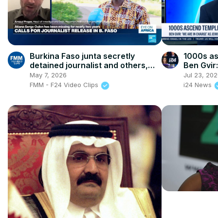
Burkina Faso junta secretly
1000s as
detained journalist and others,
Ben Gvir
advocacy group says
Jewish w
May 7, 2026
Jul 23, 20
FMM - F24 Video Clips
i24 News