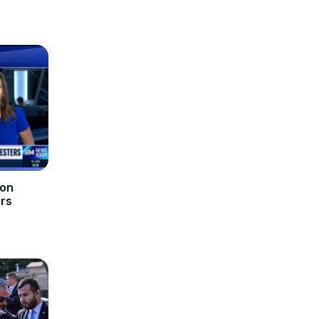
 on
ers