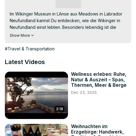
Subscribe
Im Wikinger Museum in LAnse aux Meadows in Labrador 
Neufundland kannst Du entdecken, wie die Wikinger in 
Neufundland einst lebten. Besonders lebendig ist die 
Geschichte im Living History Wikinger Museum nahe der 
Show More
National Historic Site bei St. Anthony.

Discover how the Newfoundland Vikings lived in LAnse 
#Travel & Transportation
aux Meadows around the year 1000. The LAnse aux 
Meadows viking site offers a good interpretation.

Latest Videos
#lanseauxmeadows #vikings #vikingsnewfoundland 
#newfoundland #neufundland

Wellness erleben: Ruhe,
Natur & Auszeit – Spas,
Weitere Informationen über die Museen und das Leben 
Thermen, Meer & Berge
der Wikinger findest Du im Blog: 
Dec 23, 2025
https://www.travelworldonline.de/so-lebten-die-wikinger-
in-lanse-aux-meadows-newfoundland/
-~-~~-~~~-~~-~-

3:18
Unser neuestes Video zeigt Euch das: "Benediktinerstift 
Admont in der Steiermark" 
Weihnachten im
https://www.youtube.com/watch?v=EruHanwCe7Y
Erzgebirge: Handwerk,
-~-~~-~~~-~~-~-