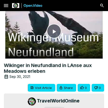
menu
Play
Video
Wikinger in Neufundland in LAnse aux
Meadows erleben
Sep 30, 2021
Visit Article
Share
0
0
TravelWorldOnline