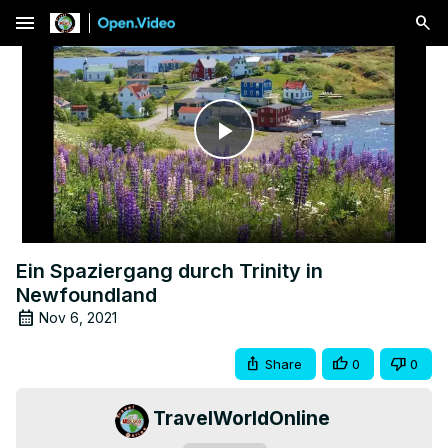
menu
Play
Video
Ein Spaziergang durch Trinity in
Newfoundland
Nov 6, 2021
Share
0
0
TravelWorldOnline