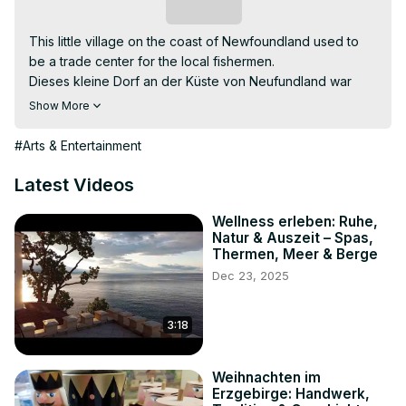
Subscribe
This little village on the coast of Newfoundland used to 
be a trade center for the local fishermen.

Dieses kleine Dorf an der Küste von Neufundland war 
einst ein Handelszentrum für die lokalen Fischer.

Show More
-~-~~-~~~-~~-~-

Unser neuestes Video zeigt Euch das: "Benediktinerstift 
#Arts & Entertainment
Admont in der Steiermark" 
https://www.youtube.com/watch?v=EruHanwCe7Y
Latest Videos
-~-~~-~~~-~~-~-
Wellness erleben: Ruhe,
Natur & Auszeit – Spas,
Thermen, Meer & Berge
Dec 23, 2025
3:18
Weihnachten im
Erzgebirge: Handwerk,