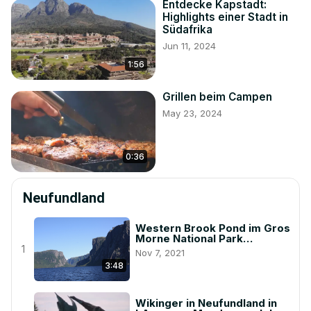
Entdecke Kapstadt:
Highlights einer Stadt in
Südafrika
Jun 11, 2024
1:56
Grillen beim Campen
May 23, 2024
0:36
Neufundland
Western Brook Pond im Gros
Morne National Park
Newfoundland
1
Nov 7, 2021
3:48
Wikinger in Neufundland in