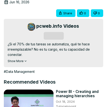
Jun 16, 2026
Share
0
0
pcweb.info Videos
Subscribe
¿Si el 70% de tus tareas se automatiza, qué te hace 
irreemplazable? No es tu cargo, es tu capacidad de 
conectar.

En esta guía práctica, Laura explica qué es el liderazgo 
Show More
transversal y cómo aplicarlo para romper silos, alinear 
marketing, operaciones, tecnología y ventas, y traducir 
#Data Management
datos en decisiones. Verás ejemplos reales, errores 
comunes y 5 pasos para pasar de ejecutor a conector 
Recommended Videos
estratégico: mapear dependencias, facilitar 
conversaciones difíciles, medir el valor que aportas entre 
Power BI - Creating and
managing hierarchies
áreas y usar la IA como aliada, no como amenaza.

Oct 18, 2024
Pensado para profesionales y mandos medios que 
Tutorialspoint