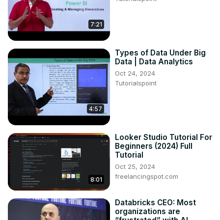
quieren proteger su carrera, ganar influencia sin 
necesidad de un ascenso y convertirse en la persona 
que hace que las cosas pasen en la empresa digital.
7:21
Types of Data Under Big
Data | Data Analytics
Oct 24, 2024
Tutorialspoint
4:57
Looker Studio Tutorial For
Beginners (2024) Full
Tutorial
Oct 25, 2024
freelancingspot.com
8:01
Databricks CEO: Most
organizations are