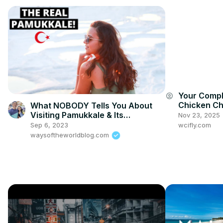
Your Compl
account_circle
Chicken Ch
What NOBODY Tells You About
Adventure!
Visiting Pamukkale & Its
Nov 23, 2025
Surrounding Areas! // A
wcifly.com
Sep 6, 2023
PAMUKKALE Turkey VLOG!
waysoftheworldblog.com