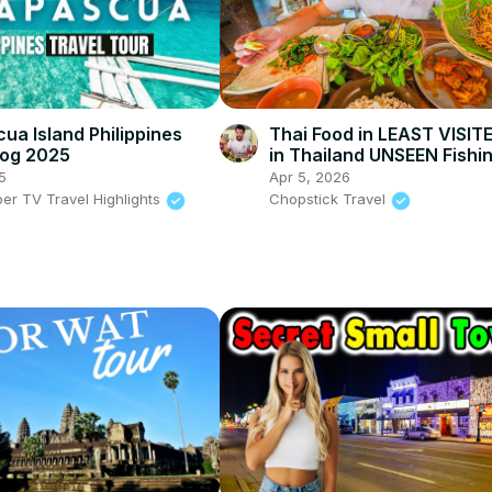
ua Island Philippines
Thai Food in LEAST VISI
log 2025
in Thailand UNSEEN Fishin
Phatthalung!
5
Apr 5, 2026
per TV Travel Highlights
Chopstick Travel