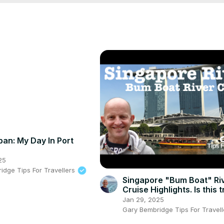
pan: My Day In Port
25
idge Tips For Travellers
Singapore "Bum Boat" Ri
Cruise Highlights. Is this t
must-do or a must-don't?
Jan 29, 2025
Gary Bembridge Tips For Travel