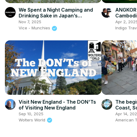
We Spent a Night Camping and
ANGKOR 
Drinking Sake in Japan’s
Cambodi
Wilderness
Nov 7, 2025
Apr 2, 202
Vice - Munchies
Indigo Trav
Visit New England - The DON'Ts
The begi
of Visiting New England
Coast, So
great pl
Sep 10, 2025
Apr 14, 20
Wolters World
American T