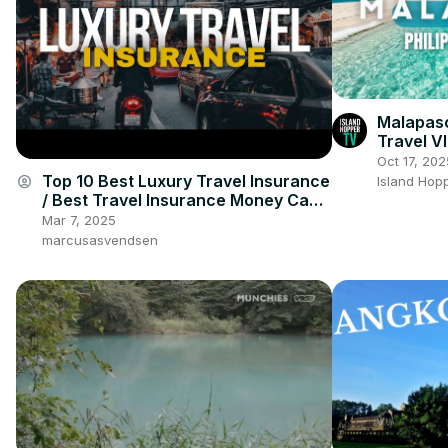
Malapasc
Travel V
Oct 17, 202
Top 10 Best Luxury Travel Insurance
account_circle
Island Hop
/ Best Travel Insurance Money Can
Buy / Best Travel Insurance
Mar 7, 2025
marcusasvendsen