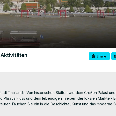
Video
Aktivitäten
Share
stadt Thailands. Von historischen Stätten wie dem Großen Palast und
ao Phraya Fluss und dem lebendigen Treiben der lokalen Märkte - 
enteurer. Tauchen Sie ein in die Geschichte, Kunst und das moderne S
tdecken Sie die Wunder von Bangkok selbst!