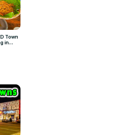
TED Town
g in