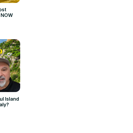
ost
s NOW
ul Island
aly?