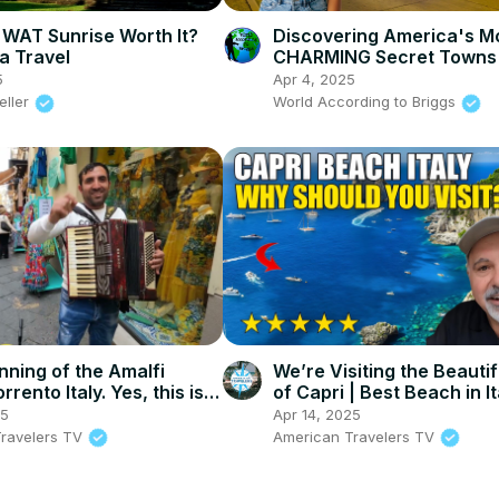
WAT Sunrise Worth It?
Discovering America's M
a Travel
CHARMING Secret Town
5
Apr 4, 2025
eller
World According to Briggs
nning of the Amalfi
We’re Visiting the Beautif
rrento Italy. Yes, this is a
of Capri | Best Beach in It
ace!
25
Apr 14, 2025
ravelers TV
American Travelers TV