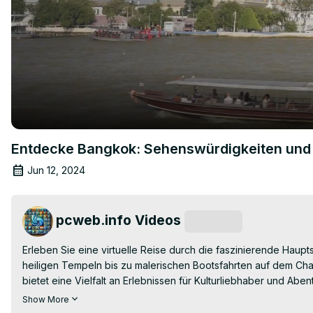
Entdecke Bangkok: Sehenswürdigkeiten und 
Jun 12, 2024
pcweb.info Videos
Subscribe
Erleben Sie eine virtuelle Reise durch die faszinierende Haupt
heiligen Tempeln bis zu malerischen Bootsfahrten auf dem Ch
bietet eine Vielfalt an Erlebnissen für Kulturliebhaber und Ab
dieser pulsierenden Metropole. Planen Sie Ihre Reise und en
Show More