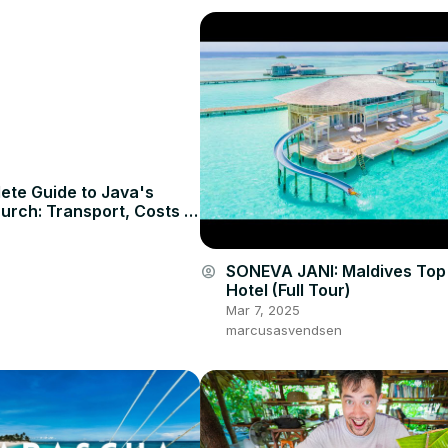
ete Guide to Java's
urch: Transport, Costs &
 🐔🗺️
SONEVA JANI: Maldives Top
account_circle
Hotel (Full Tour)
Mar 7, 2025
marcusasvendsen