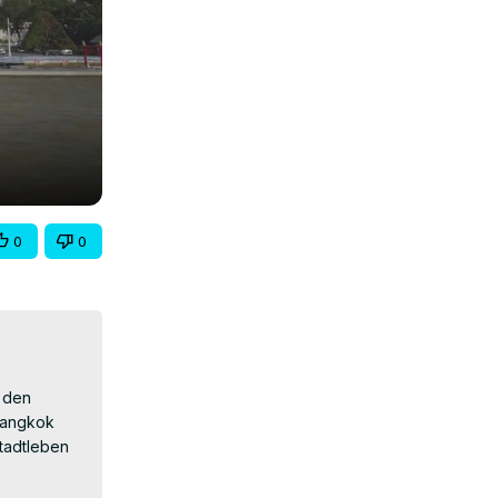
0
0
 den 
Bangkok 
tadtleben 