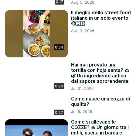
0:17
Aug 5, 2026
//www.instagram.com/padovafoodteller/

Iscriviti al Canale YouTube: @PadovaFoodteller
Il meglio dello street food
italiano in un solo evento!
🤤🇮🇹
Aug 3, 2026
0:34
Hai mai provato una
tortilla con hoja santa? 🌮
🌿 Un ingrediente antico
dal sapore sorprendente
0:20
Jul 21, 2026
Come nasce una cozza di
qualità?
Jul 6, 2026
0:27
Come si allevano le
COZZE? 🦪 Un giorno tra i
mitili, uscita in barca e