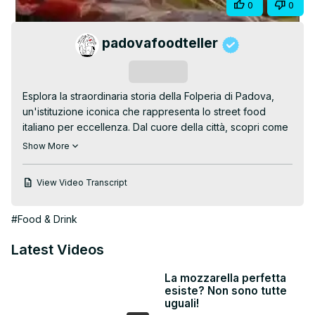
Share
0
0
Video
padovafoodteller
Subscribe
Esplora la straordinaria storia della Folperia di Padova, 
un'istituzione iconica che rappresenta lo street food 
italiano per eccellenza. Dal cuore della città, scopri come 
questa tradizione culinaria unica abbia conquistato 
Show More
generazioni con i suoi sapori autentici e piatti a base di 
polpo e altre specialità di mare.

View Video Transcript
Immergiti nella cultura e nella passione che rendono la 
Folperia una tappa imperdibile per ogni amante del cibo e 
#Food & Drink
della storia!

#LaFolperia #StoriaCulinaria #StreetFoodPadova 
Latest Videos
#TradizioneItaliana #CucinaVeneta #Polpo #Gastronomia 
#Padova #CiboDiStrada #culturaculinaria

La mozzarella perfetta
Guarda di più:
 https://www.youtube.com/watch?
esiste? Non sono tutte
v=f0rjvhYhAGA&list=PLyD2pRR7gBSd50GAJI_2m_zm9nooI2WG
uguali!
Seguici su Instagram: 