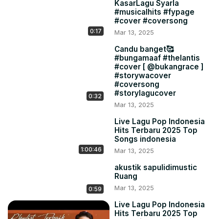
KasarLagu Syarla
#musicalhits #fypage
#cover #coversong
0:17
Mar 13, 2025
Candu banget🥰
#bungamaaf #thelantis
#cover [ @bukangrace ]
#storywacover
#coversong
#storylagucover
0:32
Mar 13, 2025
Live Lagu Pop Indonesia
Hits Terbaru 2025 Top
Songs indonesia
1:00:46
Mar 13, 2025
akustik sapulidimustic
Ruang
Mar 13, 2025
0:59
Live Lagu Pop Indonesia
Hits Terbaru 2025 Top