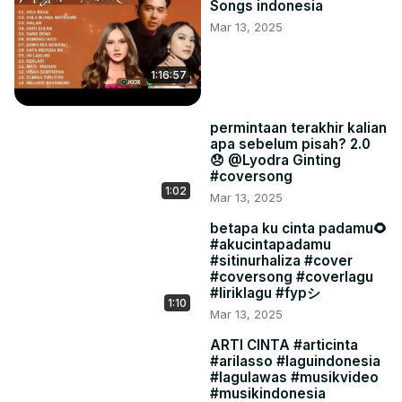
Songs indonesia
Mar 13, 2025
1:16:57
permintaan terakhir kalian
apa sebelum pisah? 2.0
😞 @Lyodra Ginting
#coversong
1:02
Mar 13, 2025
betapa ku cinta padamu🌻
#akucintapadamu
#sitinurhaliza #cover
#coversong #coverlagu
#liriklagu #fypシ
1:10
Mar 13, 2025
ARTI CINTA #articinta
#arilasso #laguindonesia
#lagulawas #musikvideo
#musikindonesia