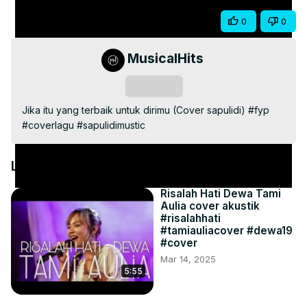
Share
0
0
MusicalHits
Subscribe
Jika itu yang terbaik untuk dirimu (Cover sapulidi) #fyp 
#coverlagu #sapulidimustic
Latest Videos
Risalah Hati Dewa Tami
Aulia cover akustik
#risalahhati
#tamiauliacover #dewa19
#cover
Mar 14, 2025
5:55