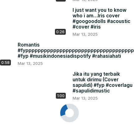
I just want you to know
who i am…Iris cover
#googoodolls #acoustic
#cover #iris
0:26
Mar 13, 2025
Romantis
#fyppppppppppppppppppppppppppppppppppp
#fyp #musikindonesiadispotify #rahasiahati
0:58
Mar 13, 2025
Jika itu yang terbaik
untuk dirimu (Cover
sapulidi) #fyp #coverlagu
#sapulidimustic
1:00
Mar 13, 2025