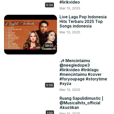
#lirikvideo
0:34
Mar 13, 2025
Live Lagu Pop Indonesia
Hits Terbaru 2025 Top
Songs indonesia
Mar 13, 2025
39:01
.🎶 Mencintaimu
@neegledope3
#lirikvideo #liriklagu
#mencintaimu #cover
#foryoupagе #storytime
#xyza
0:59
Mar 13, 2025
Ruang Sapulidimustic |
@Musicalhits_official
Akustikan
1:00
Mar 13, 2025