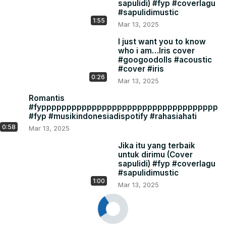
sapulidi) #fyp #coverlagu
#sapulidimustic
1:55
Mar 13, 2025
I just want you to know
who i am…Iris cover
#googoodolls #acoustic
#cover #iris
0:26
Mar 13, 2025
Romantis
#fyppppppppppppppppppppppppppppppppppp
#fyp #musikindonesiadispotify #rahasiahati
0:58
Mar 13, 2025
Jika itu yang terbaik
untuk dirimu (Cover
sapulidi) #fyp #coverlagu
#sapulidimustic
1:00
Mar 13, 2025