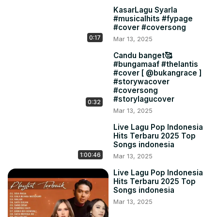
KasarLagu Syarla
#musicalhits #fypage
#cover #coversong
0:17
Mar 13, 2025
Candu banget🥰
#bungamaaf #thelantis
#cover [ @bukangrace ]
#storywacover
#coversong
#storylagucover
0:32
Mar 13, 2025
Live Lagu Pop Indonesia
Hits Terbaru 2025 Top
Songs indonesia
1:00:46
Mar 13, 2025
Live Lagu Pop Indonesia
Hits Terbaru 2025 Top
Songs indonesia
Mar 13, 2025