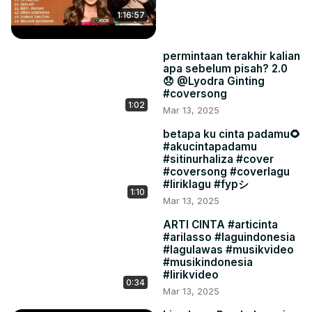
1:16:57
permintaan terakhir kalian
apa sebelum pisah? 2.0
😞 @Lyodra Ginting
#coversong
1:02
Mar 13, 2025
betapa ku cinta padamu🌻
#akucintapadamu
#sitinurhaliza #cover
#coversong #coverlagu
#liriklagu #fypシ
1:10
Mar 13, 2025
ARTI CINTA #articinta
#arilasso #laguindonesia
#lagulawas #musikvideo
#musikindonesia
#lirikvideo
0:34
Mar 13, 2025