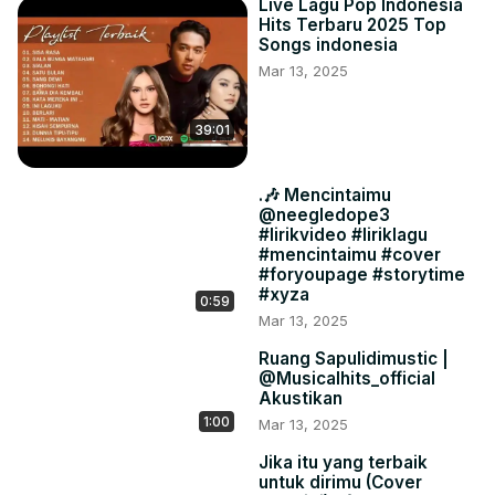
Live Lagu Pop Indonesia
Hits Terbaru 2025 Top
Songs indonesia
Mar 13, 2025
39:01
.🎶 Mencintaimu
@neegledope3
#lirikvideo #liriklagu
#mencintaimu #cover
#foryoupagе #storytime
#xyza
0:59
Mar 13, 2025
Ruang Sapulidimustic |
@Musicalhits_official
Akustikan
1:00
Mar 13, 2025
Jika itu yang terbaik
untuk dirimu (Cover