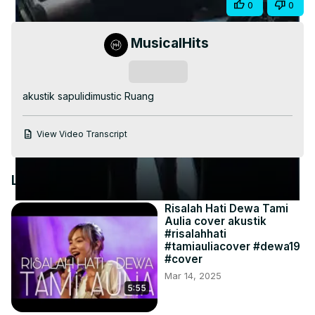
Share
0
0
Video
MusicalHits
Subscribe
akustik sapulidimustic Ruang
View Video Transcript
Latest Videos
Risalah Hati Dewa Tami
Aulia cover akustik
#risalahhati
#tamiauliacover #dewa19
#cover
Mar 14, 2025
5:55