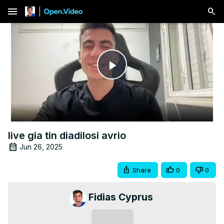
menu
Play
Video
live gia tin diadilosi avrio
Jun 26, 2025
Share
0
0
Fidias Cyprus
Subscribe