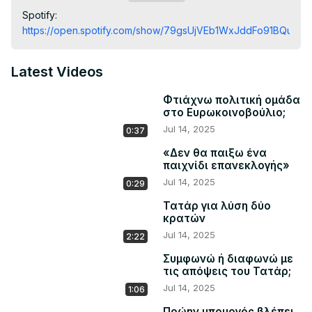
Spotify:
https://open.spotify.com/show/79gsUjVEb1WxJddFo91BQu
Latest Videos
Φτιάχνω πολιτική ομάδα
στο Ευρωκοινοβούλιο;
Jul 14, 2025
0:37
«Δεν θα παιξω ένα
παιχνίδι επανεκλογής»
Jul 14, 2025
0:29
Τατάρ για λύση δύο
κρατών
Jul 14, 2025
2:22
Συμφωνώ ή διαφωνώ με
τις απόψεις του Τατάρ;
Jul 14, 2025
1:06
Πρώην υπουργός βλέπει