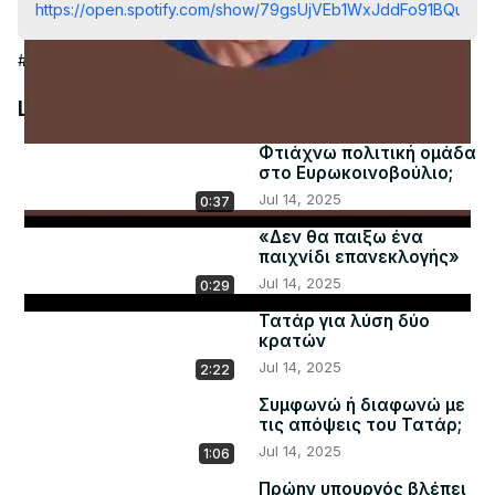
Video
https://open.spotify.com/show/79gsUjVEb1WxJddFo91BQu
#Government
#Social Issues & Advocacy
#Sensitive Subjects
Latest Videos
Φτιάχνω πολιτική ομάδα
στο Ευρωκοινοβούλιο;
Jul 14, 2025
0:37
«Δεν θα παιξω ένα
παιχνίδι επανεκλογής»
Jul 14, 2025
0:29
Τατάρ για λύση δύο
κρατών
Jul 14, 2025
2:22
Συμφωνώ ή διαφωνώ με
τις απόψεις του Τατάρ;
Jul 14, 2025
1:06
Πρώην υπουργός βλέπει