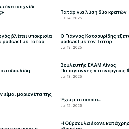
ω ένα παιχνίδι
ς»
Τατάρ για λύση δύο κρατών
Jul 14, 2025
γός βλέπει υποκρισία
Ο Γιάννος Κατσουρίδης εξετ
υ podcast με Τατάρ
podcast με τον Τατάρ
Jul 13, 2025
Βουλευτής ΕΛΑΜ Λίνος
ριστοδουλίδη
Παπαγιάννης για ενέργειες 
Jul 13, 2025
ν είμαι μαριονέτα της
Έχω μια απορία...
Jul 12, 2025
Η Ούρσουλα έκανε κατάχρη
εις στον κόσμο
εξουσίας