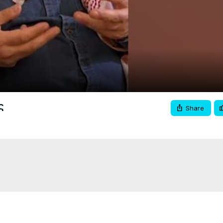
Video
ς
Share