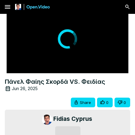
menu
Πάνελ Φαίης Σκορδά VS. Φειδίας
Jun 26, 2025
Share
0
0
Fidias Cyprus
Subscribe