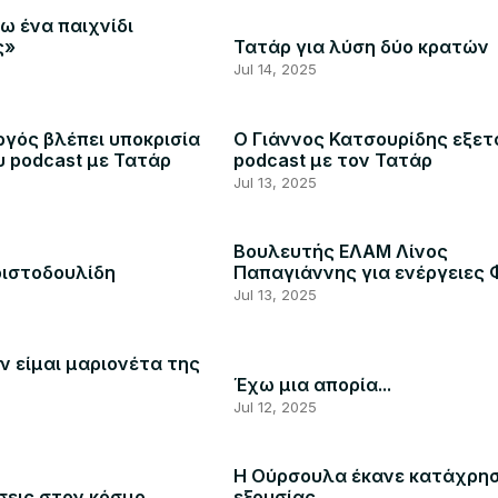
ω ένα παιχνίδι
ς»
Τατάρ για λύση δύο κρατών
Jul 14, 2025
γός βλέπει υποκρισία
Ο Γιάννος Κατσουρίδης εξετ
υ podcast με Τατάρ
podcast με τον Τατάρ
Jul 13, 2025
Βουλευτής ΕΛΑΜ Λίνος
ριστοδουλίδη
Παπαγιάννης για ενέργειες 
Jul 13, 2025
ν είμαι μαριονέτα της
Έχω μια απορία...
Jul 12, 2025
Η Ούρσουλα έκανε κατάχρη
εις στον κόσμο
εξουσίας