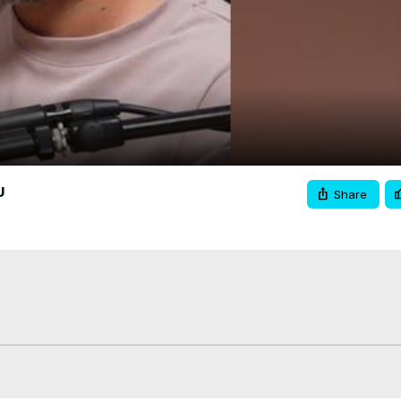
Video
υ
Share