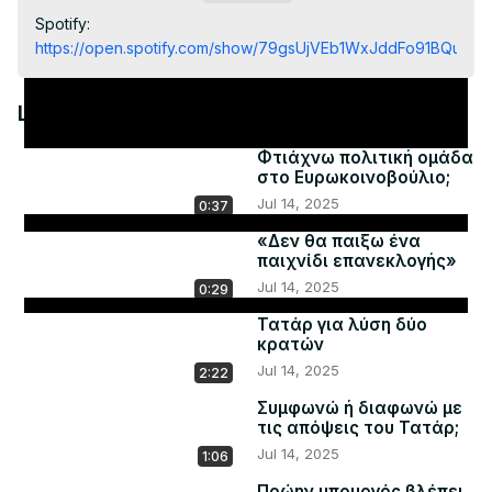
Spotify:
https://open.spotify.com/show/79gsUjVEb1WxJddFo91BQu
Latest Videos
Φτιάχνω πολιτική ομάδα
στο Ευρωκοινοβούλιο;
Jul 14, 2025
0:37
«Δεν θα παιξω ένα
παιχνίδι επανεκλογής»
Jul 14, 2025
0:29
Τατάρ για λύση δύο
κρατών
Jul 14, 2025
2:22
Συμφωνώ ή διαφωνώ με
τις απόψεις του Τατάρ;
Jul 14, 2025
1:06
Πρώην υπουργός βλέπει