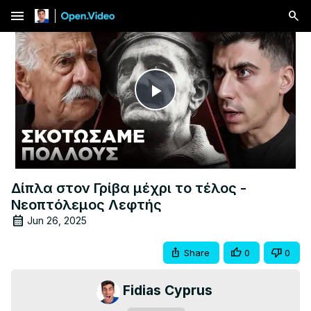
menu
Play
Video
Δίπλα στον Γρίβα μέχρι το τέλος -
Νεοπτόλεμος Λεφτής
Jun 26, 2025
Share
0
0
Fidias Cyprus