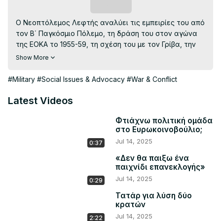
Subscribe
Ο Νεοπτόλεμος Λεφτής αναλύει τις εμπειρίες του από 
τον Β΄ Παγκόσμιο Πόλεμο, τη δράση του στον αγώνα 
της ΕΟΚΑ το 1955-59, τη σχέση του με τον Γρίβα, την 
εμπλοκή του στην ΕΟΚΑ Β΄ και πολλά άλλα.

Show More
Spotify:
https://open.spotify.com/show/79gsUjVEb1WxJddFo91BQu
#Military
#Social Issues & Advocacy
#War & Conflict
Clips Channel:
 https://youtube.com/@FidiasCyprusClips?
si=UAWdfvOfR2RgE1IN
Latest Videos
00:00 Εισαγωγή

02:44 Νεοπτόλεμος Λεφτής

Φτιάχνω πολιτική ομάδα
στο Ευρωκοινοβούλιο;
15:43 Στρατός / 2ος Παγκόσμιος Πόλεμος

Jul 14, 2025
36:10 ΕΟΚΑ / Εκτελέσεις

0:37
57:41 Γρίβας

«Δεν θα παιξω ένα
1:10:08 Μακάριος / Γρίβας / ΕΟΚΑ Β

παιχνίδι επανεκλογής»
1:30:20 1974

Jul 14, 2025
0:29
1:44:09 Πολιτική / Μέλλον

Τατάρ για λύση δύο
1:49:49 Τελευταίες Σκέψεις

κρατών
1:56:29 Κλείσιμο
Jul 14, 2025
2:22