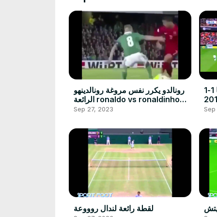
اهداف مباراة برشلونة وفالنسيا 1-1
رونالدو يكرر نفس مروغة رونالدينهو
الرائعة ronaldo vs ronaldinho
skills
Sep 27, 2023
Sep
يتش
لقطة رائعة لندال روووعة