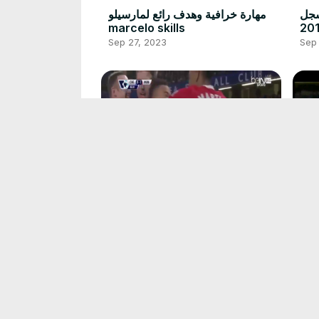
لاثة لاعبين ويسجل
مهارة خرافية وهدف رائع لمارسيلو
marcelo skills
Sep 27, 2023
Sep
يون
اهداف مباراة تشيلسي ومانشستر
صام
يونايتد 1/1 ( 2016/02/07)-[رؤوف
خليف]
Sep 27, 2023
Sep