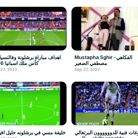
Mustapha Sghir -الفكاهي
مصطفي الصغير
كأس ملك اسبانيا 2016
 27, 2023
Sep 27, 2023
ات فنية للدوووووون البرتغالي
خليفة مسي في برشلونه خليل اف