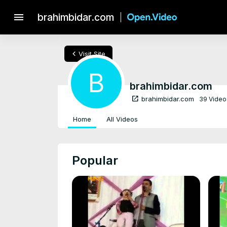
menu
brahimbidar.com
chevron_left
Visit Site
B
brahimbidar.com
open_in_new
brahimbidar.com
39 Video
Home
All Videos
Popular