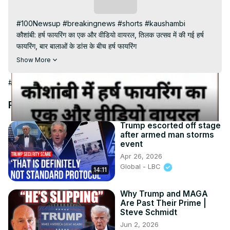
Video
Subscribe
#100Newsup #breakingnews #shorts #kaushambi

कौशांबी: हर्ष फायरिंग का एक और वीडियो वायरल, तिलक उत्सव में की गई हर्ष 
फायरिंग, बार बालाओं के डांस के बीच हर्ष फायरिंग

Subscribe My channel:
Show More
https://youtube.com/channel/UC8r6KcCK-
3dyBWQ2A1jSDFQ?sub_confirmation=1
#News
Visit to 100 News Website:
 https://100newsup.com/
Follow us on Facebook:
Recommended Videos
https://www.facebook.com/100newslive/
Follow us on Twitter:
 https://twitter.com/100_newslive?
Trump escorted off stage
after armed man storms
t=oD_i01ipLnAmAhwNy01u0Q&s=09
event
Follow us on Pinterest:
Apr 26, 2026
https://in.pinterest.com/100newsup/
Global - LBC
14:11
Subscribe on Telegram: 
https://t.me/news100up
Why Trump and MAGA
Are Past Their Prime |
Steve Schmidt
Jun 2, 2026