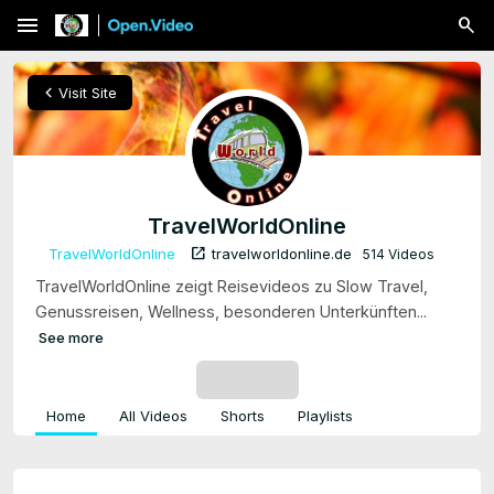
menu
chevron_left
Visit Site
TravelWorldOnline
open_in_new
TravelWorldOnline
travelworldonline.de
514 Videos
TravelWorldOnline zeigt Reisevideos zu Slow Travel,
Genussreisen, Wellness, besonderen Unterkünften...
See more
SUBSCRIBE
Home
All Videos
Shorts
Playlists