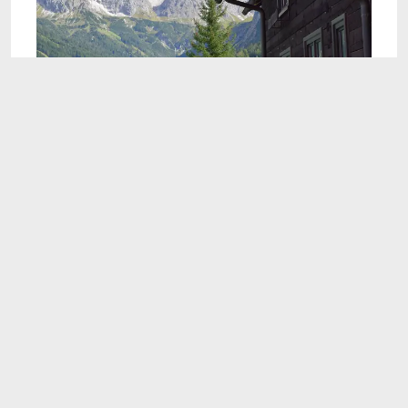
4:35
Kleinwalsertal im Sommer: Entdecke
Österreichs verstecktes Tal
Apr 27, 2024