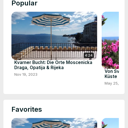
Popular
4:24
Kvarner Bucht: Die Orte Moscenicka
Draga, Opatija & Rijeka
Von Sveti 
Nov 19, 2023
Küste
May 25, 202
Favorites