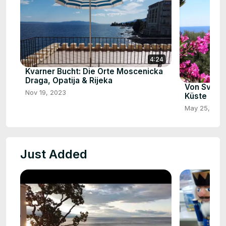
4:24
Kvarner Bucht: Die Orte Moscenicka
Draga, Opatija & Rijeka
Von Sveti 
Nov 19, 2023
Küste
May 25, 202
Just Added