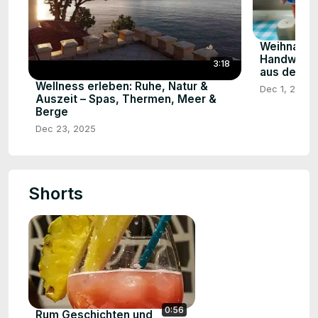
Weihnachte
Handwerk, 
3:18
aus den W
Wellness erleben: Ruhe, Natur &
Dec 1, 2025
Auszeit – Spas, Thermen, Meer &
Berge
Dec 23, 2025
Shorts
0:56
Rum Geschichten und