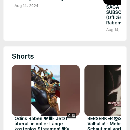
Aug 14, 2024
SAGA OF S
SUBSCRIBE
(Offiziell
Rabenvad
Aug 14, 2024
Shorts
0:10
Odins Raben 🐦‍⬛- Jetzt
BERSERKER 🐺⚔️ Kr
überall in voller Länge
Valhalla! - Mehr Mu
kostenlos Streamen! 🖤⚔️
Schaut mal vorbei! 