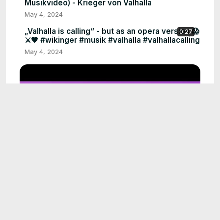
Musikvideo) - Krieger von Valhalla
May 4, 2024
„Valhalla is calling“ - but as an opera version 😱
0:27
⚔️🖤 #wikinger #musik #valhalla #valhallacalling
May 4, 2024
1:47
TWITCH BEST OF | Rabenvadda [vom
05.02.2021] Stream Clips #5