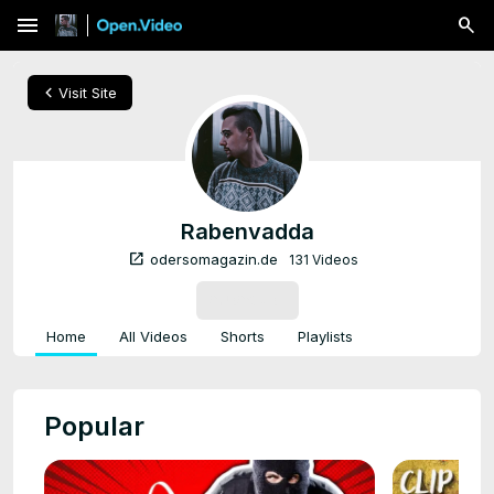
menu
chevron_left
Visit Site
Rabenvadda
open_in_new
odersomagazin.de
131 Videos
SUBSCRIBE
Home
All Videos
Shorts
Playlists
Popular