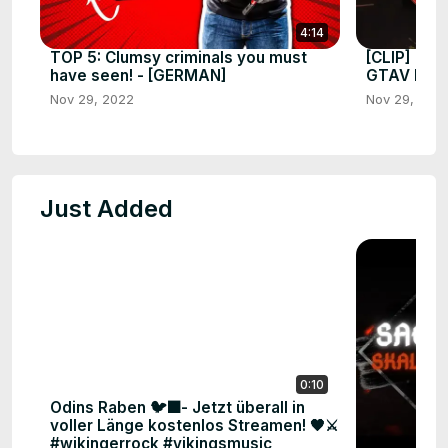
4:14
TOP 5: Clumsy criminals you must
[CLIP] "2-m
have seen! - [GERMAN]
GTAV ROL
Nov 29, 2022
Nov 29, 202
Just Added
0:10
Odins Raben 🐦‍⬛- Jetzt überall in
voller Länge kostenlos Streamen! 🖤⚔️
#wikingerrock #vikingsmusic