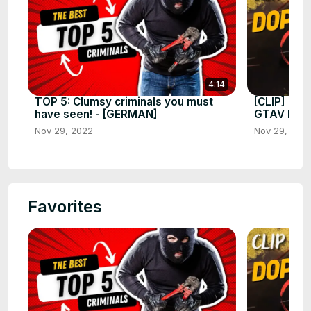
4:14
TOP 5: Clumsy criminals you must
[CLIP] "2-m
have seen! - [GERMAN]
GTAV ROL
Nov 29, 2022
Nov 29, 202
Favorites