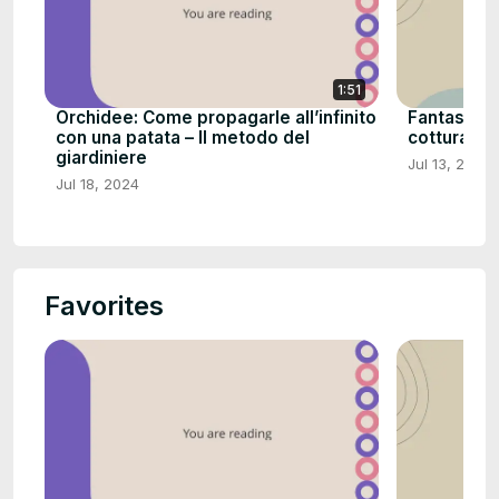
1:51
Orchidee: Come propagarle all’infinito
Fantastica
con una patata – Il metodo del
cottura
giardiniere
Jul 13, 2024
Jul 18, 2024
Favorites