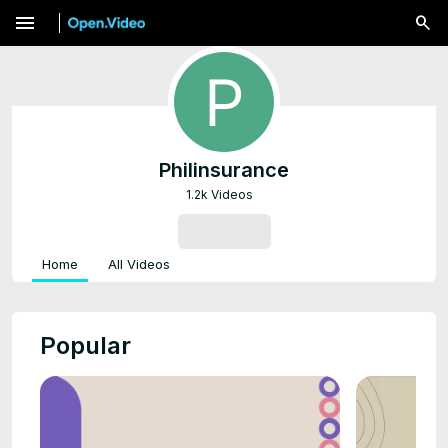
menu
Philinsurance
1.2k Videos
SUBSCRIBE
Home
All Videos
Popular