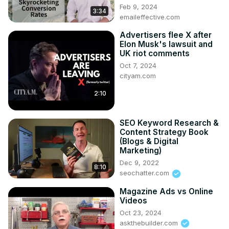
Ideal si eres emprendedor o dueño de negocio y estás 
Feb 9, 2024
3:34
cansado de tomar decisiones por intuición. Cambia las 
emaileffective.com
corazonadas por datos.
Advertisers flee X after
Elon Musk's lawsuit and
UK riot comments
Oct 7, 2024
cityam.com
2:10
SEO Keyword Research &
Content Strategy Book
(Blogs & Digital
Marketing)
Dec 9, 2022
8:10
seochatter.com
Magazine Ads vs Online
Videos
Oct 23, 2024
askthebuilder.com