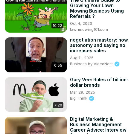
The Ultimate Guide to
Growing Your Lawn
Mowing Business Using
Referrals ?
Oct 4, 2023
10:22
lawnmowing101.com
negotiation mastery: how
autonomy and saying no
increases sales
Aug 11, 2025
Business by VideoNest
0:55
Gary Vee: Rules of billion-
dollar brands
Mar 29, 2025
Big Think
7:20
Digital Marketing &
Business Management
Career Advice: Interview