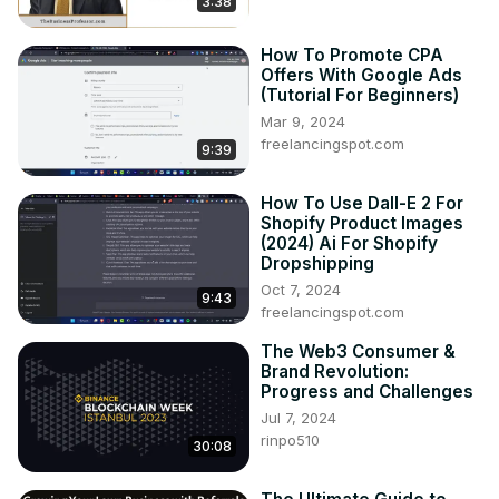
3:38
How To Promote CPA
Offers With Google Ads
(Tutorial For Beginners)
Mar 9, 2024
freelancingspot.com
9:39
How To Use Dall-E 2 For
Shopify Product Images
(2024) Ai For Shopify
Dropshipping
Oct 7, 2024
9:43
freelancingspot.com
The Web3 Consumer &
Brand Revolution:
Progress and Challenges
Jul 7, 2024
rinpo510
30:08