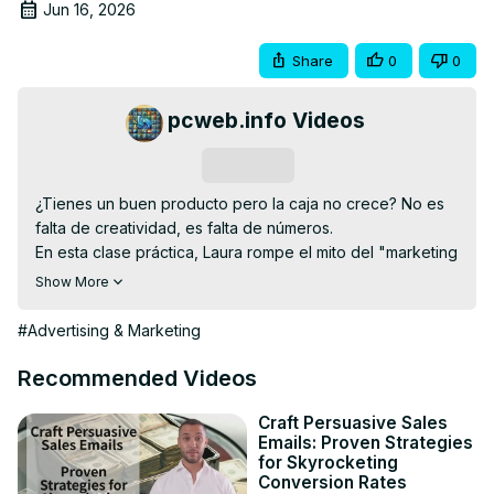
Jun 16, 2026
Share
0
0
pcweb.info Videos
Subscribe
¿Tienes un buen producto pero la caja no crece? No es 
falta de creatividad, es falta de números.

En esta clase práctica, Laura rompe el mito del "marketing 
bonito" y te muestra las 3 métricas que deciden si tu 
Show More
negocio escala o se estanca: cuánto te cuesta realmente 
conseguir un cliente (CAC), cuánto ganas por cada peso 
#Advertising & Marketing
que inviertes (ROI y ROAS), y qué porcentaje de 
visitantes termina comprando (tasa de conversión).

Recommended Videos
Vas a aprender a calcularlas con ejemplos reales de 
PYMEs, a saber cuándo escalar una campaña, cuándo 
Craft Persuasive Sales
Emails: Proven Strategies
pausarla y cómo convertir tu presupuesto en una máquina 
for Skyrocketing
de ventas predecible, sin gastar de más.

Conversion Rates