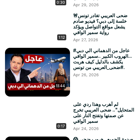
0:30
Apr 29, 2026
🚨ضحى العريبي تغادر تونس
خلسة إلى دبي؟ فيديو صادم
يشعل مواقع التواصل ويؤكد
رواية سمير الوافي
1:12
Apr 27, 2026
#عاجل من الدهماني الي دبي
...الهروب الكبير ..سمير الوافي
يكشف بالدليل كيف هربت
#ضحى_العريبي من تونس.
Apr 26, 2026
11:44
لم أهرب وهذا ردي على
المتحايل".. ضحى العريبي تخرج
عن صمتها وتفتح النار على
سمير الوافي
0:17
Apr 24, 2026
😱 صدمة للجميع.. هروب ضحى