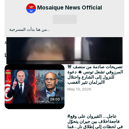
Video
Mosaique News Official
Subscribe
من هنا بدأت المسرحية...
#People & Society
Latest Videos
🚨 تصريحات صادمة من منصف
المرزوقي تشعل تونس 🔥 دعوة
للنزول إلى الشارع واحتلال
البرلمان تثير الغضب!
May 13, 2026
28:00
#عاجل… القيروان على وقع
فاجعة!خلاف بين جيران يتحوّل
في لحظات إلى إطلاق نار…فما