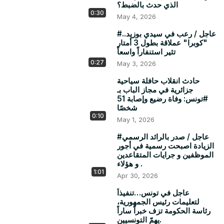
الذي حدث بالضبط؟
0:30
May 4, 2026
#عاجل / رعب في سيدي بوزيد..
"كوبرا" عملاقة بطول 3 أمتار
تثير استنفاراً واسعاً
0:27
May 3, 2026
حادث انقلاب حافلة سياحية
جزائرية في مجاز الباب بـ
#تونس: وفاة رضيع وإصابة 51
شخصًا
0:10
May 1, 2026
#عاجل / صدر بالرائد الرسمي
الزيادة اصبحت رسمية في أجور
الموظفين و جرايات المتقاعدين
و هؤلاء .
1:01
Apr 30, 2026
عاجل في تونس…تنفيذاً
لتعليمات رئيس الجمهورية،
رئاسة الحكومة تزف خبراً ساراً
يهمّ التونسيين.