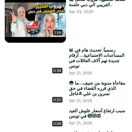
العريبي الي دبي خلسة .
Apr 23, 2026
1:59
📊 رسمياً: تحديث هام في
المساعدات الاجتماعية… أرقام
جديدة تهم آلاف العائلات في
تونس
0:38
Apr 21, 2026
😳 مفاجأة مدوية من جنيف…ما
الذي قرره القضاء في حق
نسرين بن علي.#عاجل
0:20
Apr 21, 2026
سبب ارتفاع أسعار علوش العيد
في تونس 🫣🤣🤣
Apr 21, 2026
0:08