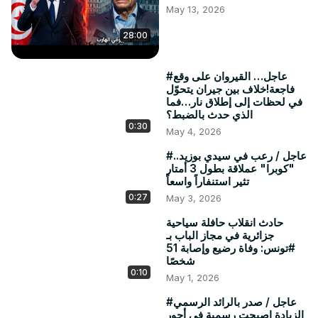
#تونس #ضحى_العريبي #تيكتوك #الترند #أخبار_تونس 
May 13, 2026
#مواقع_التواصل #سمير_الوافي #جدل #قصص_تونسية 
#فيديو_اليوم #عاجل #ترند_اليوم #viral #tunisia #news
28:00
#عاجل… القيروان على وقع
فاجعة!خلاف بين جيران يتحوّل
في لحظات إلى إطلاق نار…فما
الذي حدث بالضبط؟
0:30
May 4, 2026
#عاجل / رعب في سيدي بوزيد..
"كوبرا" عملاقة بطول 3 أمتار
تثير استنفاراً واسعاً
0:27
May 3, 2026
حادث انقلاب حافلة سياحية
جزائرية في مجاز الباب بـ
#تونس: وفاة رضيع وإصابة 51
شخصًا
0:10
May 1, 2026
#عاجل / صدر بالرائد الرسمي
الزيادة اصبحت رسمية في أجور