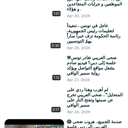
الموظفين و جرايات المتقاعدين
و هؤلاء .
1:01
Apr 30, 2026
عاجل في تونس…تنفيذاً
لتعليمات رئيس الجمهورية،
رئاسة الحكومة تزف خبراً ساراً
يهمّ التونسيين.
0:30
Apr 29, 2026
🚨ضحى العريبي تغادر تونس
خلسة إلى دبي؟ فيديو صادم
يشعل مواقع التواصل ويؤكد
رواية سمير الوافي
1:12
Apr 27, 2026
لم أهرب وهذا ردي على
المتحايل".. ضحى العريبي تخرج
عن صمتها وتفتح النار على
سمير الوافي
0:17
Apr 24, 2026
😱 صدمة للجميع.. هروب ضحى
العريبي الي دبي خلسة .