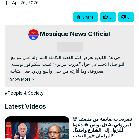
Apr 26, 2026
Share
0
0
Mosaique News Official
Subscribe
في هذا الفيديو نعرض لكم القصة الكاملة المتداولة على مواقع 
التواصل الاجتماعي حول “هروب مزعوم” نُسب لتيكتوكوز تونسية 
معروفة، وما أثارته من جدل واسع وردود فعل متباينة.

تداولت صفحات على السوشيال ميديا روايات مختلفة حول تفاصيل 
Show More
المغادرة ومسار الأحداث، في حين لم تصدر إلى حد الآن أي تأكيدات 
رسمية من الجهات المعنية.

#People & Society
في هذا الفيديو نحاول نقل كل ما يتم تداوله، مع توضيح الصورة 
الكاملة للرأي العام، وترك الحكم للمشاهد.

Latest Videos
⚠️ هذا المحتوى يعتمد على ما يتم تداوله إعلاميًا وعلى مواقع 
التواصل الاجتماعي فقط، ولا يؤكد أي معطيات رسمية.

🚨 تصريحات صادمة من منصف
المرزوقي تشعل تونس 🔥 دعوة
👀 شاهد الفيديو للنهاية واطلع على كل التفاصيل المتداولة.

للنزول إلى الشارع واحتلال
---

البرلمان تثير الغضب!