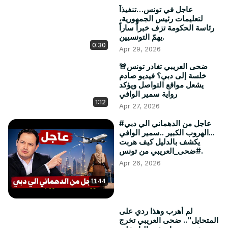
عاجل في تونس…تنفيذاً
لتعليمات رئيس الجمهورية،
رئاسة الحكومة تزف خبراً ساراً
يهمّ التونسيين.
0:30
Apr 29, 2026
🚨ضحى العريبي تغادر تونس
خلسة إلى دبي؟ فيديو صادم
يشعل مواقع التواصل ويؤكد
رواية سمير الوافي
1:12
Apr 27, 2026
#عاجل من الدهماني الي دبي
...الهروب الكبير ..سمير الوافي
يكشف بالدليل كيف هربت
#ضحى_العريبي من تونس.
Apr 26, 2026
11:44
لم أهرب وهذا ردي على
المتحايل".. ضحى العريبي تخرج