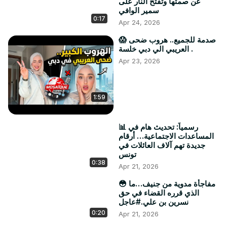
عن صمتها وتفتح النار على
سمير الوافي
0:17
Apr 24, 2026
😱 صدمة للجميع.. هروب ضحى
العريبي الي دبي خلسة .
Apr 23, 2026
1:59
📊 رسمياً: تحديث هام في
المساعدات الاجتماعية… أرقام
جديدة تهم آلاف العائلات في
تونس
0:38
Apr 21, 2026
😳 مفاجأة مدوية من جنيف…ما
الذي قرره القضاء في حق
نسرين بن علي.#عاجل
0:20
Apr 21, 2026