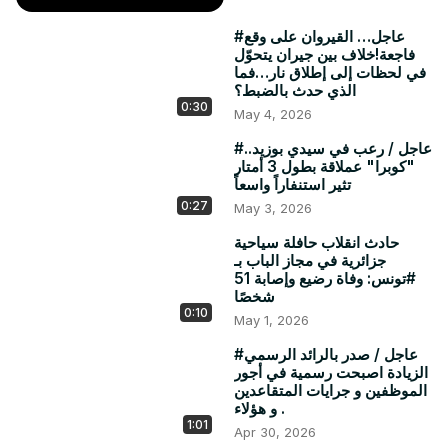
#عاجل… القيروان على وقع
فاجعة!خلاف بين جيران يتحوّل
في لحظات إلى إطلاق نار…فما
الذي حدث بالضبط؟
0:30
May 4, 2026
#عاجل / رعب في سيدي بوزيد..
"كوبرا" عملاقة بطول 3 أمتار
تثير استنفاراً واسعاً
0:27
May 3, 2026
حادث انقلاب حافلة سياحية
جزائرية في مجاز الباب بـ
#تونس: وفاة رضيع وإصابة 51
شخصًا
0:10
May 1, 2026
#عاجل / صدر بالرائد الرسمي
الزيادة اصبحت رسمية في أجور
الموظفين و جرايات المتقاعدين
و هؤلاء .
1:01
Apr 30, 2026