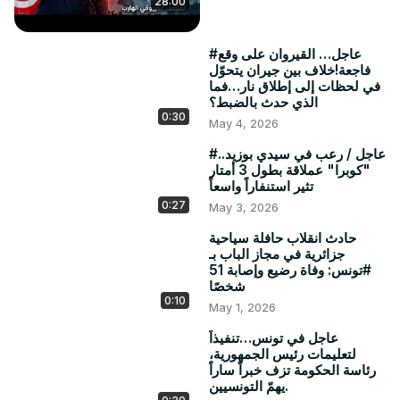
28:00
#عاجل… القيروان على وقع
فاجعة!خلاف بين جيران يتحوّل
في لحظات إلى إطلاق نار…فما
الذي حدث بالضبط؟
0:30
May 4, 2026
#عاجل / رعب في سيدي بوزيد..
"كوبرا" عملاقة بطول 3 أمتار
تثير استنفاراً واسعاً
0:27
May 3, 2026
حادث انقلاب حافلة سياحية
جزائرية في مجاز الباب بـ
#تونس: وفاة رضيع وإصابة 51
شخصًا
0:10
May 1, 2026
عاجل في تونس…تنفيذاً
لتعليمات رئيس الجمهورية،
رئاسة الحكومة تزف خبراً ساراً
يهمّ التونسيين.