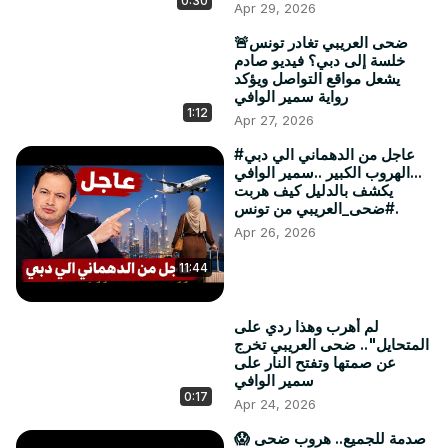
0:30
Apr 29, 2026
🚨ضحى العريبي تغادر تونس
خلسة إلى دبي؟ فيديو صادم
يشعل مواقع التواصل ويؤكد
رواية سمير الوافي
1:12
Apr 27, 2026
#عاجل من الدهماني الي دبي
...الهروب الكبير ..سمير الوافي
يكشف بالدليل كيف هربت
#ضحى_العريبي من تونس.
Apr 26, 2026
11:44
لم أهرب وهذا ردي على
المتحايل".. ضحى العريبي تخرج
عن صمتها وتفتح النار على
سمير الوافي
0:17
Apr 24, 2026
😱 صدمة للجميع.. هروب ضحى