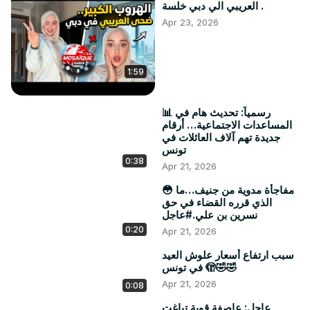
العريبي الي دبي خلسة .
Apr 23, 2026
1:59
📊 رسمياً: تحديث هام في
المساعدات الاجتماعية… أرقام
جديدة تهم آلاف العائلات في
تونس
0:38
Apr 21, 2026
😳 مفاجأة مدوية من جنيف…ما
الذي قرره القضاء في حق
نسرين بن علي.#عاجل
0:20
Apr 21, 2026
سبب ارتفاع أسعار علوش العيد
في تونس 🫣🤣🤣
Apr 21, 2026
0:08
عاجل: عاصفة قوية تباغت