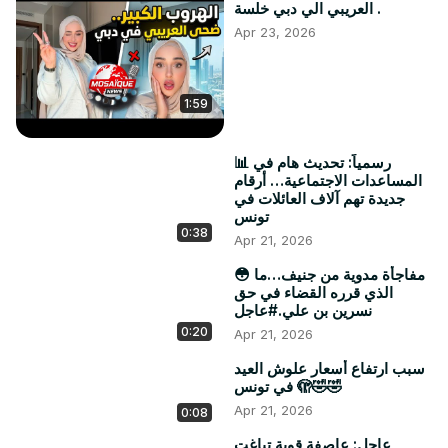
العريبي الي دبي خلسة .
Apr 23, 2026
1:59
📊 رسمياً: تحديث هام في
المساعدات الاجتماعية… أرقام
جديدة تهم آلاف العائلات في
تونس
0:38
Apr 21, 2026
😳 مفاجأة مدوية من جنيف…ما
الذي قرره القضاء في حق
نسرين بن علي.#عاجل
0:20
Apr 21, 2026
سبب ارتفاع أسعار علوش العيد
في تونس 🫣🤣🤣
Apr 21, 2026
0:08
عاجل: عاصفة قوية تباغت