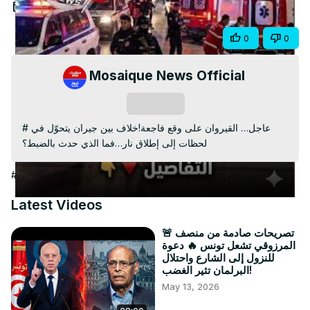
Video
May 4, 2026
Share
0
0
Mosaique News Official
Subscribe
#عاجل… القيروان على وقع فاجعة!خلاف بين جيران يتحوّل في 
لحظات إلى إطلاق نار…فما الذي حدث بالضبط؟
#People & Society
Latest Videos
🚨 تصريحات صادمة من منصف
المرزوقي تشعل تونس 🔥 دعوة
للنزول إلى الشارع واحتلال
البرلمان تثير الغضب!
May 13, 2026