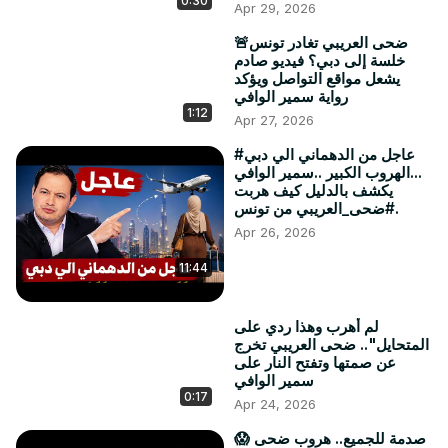
0:30
Apr 29, 2026
🚨ضحى العريبي تغادر تونس
خلسة إلى دبي؟ فيديو صادم
يشعل مواقع التواصل ويؤكد
رواية سمير الوافي
1:12
Apr 27, 2026
#عاجل من الدهماني الي دبي
...الهروب الكبير ..سمير الوافي
يكشف بالدليل كيف هربت
#ضحى_العريبي من تونس.
Apr 26, 2026
11:44
لم أهرب وهذا ردي على
المتحايل".. ضحى العريبي تخرج
عن صمتها وتفتح النار على
سمير الوافي
0:17
Apr 24, 2026
😱 صدمة للجميع.. هروب ضحى