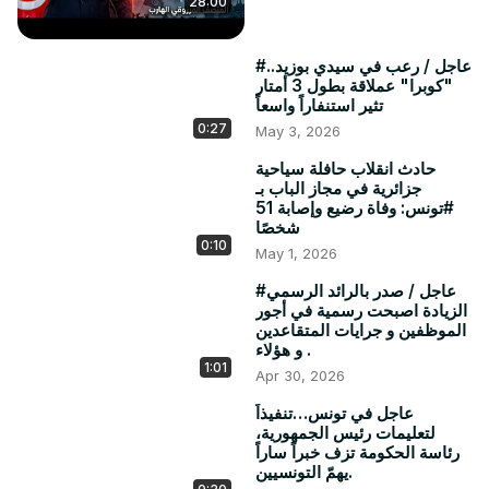
28:00
#عاجل / رعب في سيدي بوزيد..
"كوبرا" عملاقة بطول 3 أمتار
تثير استنفاراً واسعاً
0:27
May 3, 2026
حادث انقلاب حافلة سياحية
جزائرية في مجاز الباب بـ
#تونس: وفاة رضيع وإصابة 51
شخصًا
0:10
May 1, 2026
#عاجل / صدر بالرائد الرسمي
الزيادة اصبحت رسمية في أجور
الموظفين و جرايات المتقاعدين
و هؤلاء .
1:01
Apr 30, 2026
عاجل في تونس…تنفيذاً
لتعليمات رئيس الجمهورية،
رئاسة الحكومة تزف خبراً ساراً
يهمّ التونسيين.