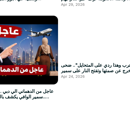
التونسيين.
المتقاعدين و هؤلاء .
Apr 29, 2026
هرب وهذا ردي على المتحايل".. ضحى
خرج عن صمتها وتفتح النار على سمير
الوافي
Apr 24, 2026
..سمير الوافي يكشف با
#ضحى_العريبي من تونس.