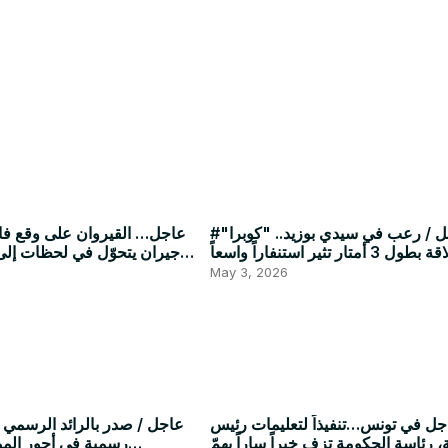
#عاجل / رعب في سيدي بوزيد.. "كوبرا"
 3 أمتار تثير استنفاراً واسعاً
جيران يتحوّل في لحظات إلى
الذ
May 3, 2026
جل في تونس…تنفيذاً لتعليمات رئيس
، رئاسة الحكومة تزف خبراً ساراً يهمّ
رسمية في أجور الم