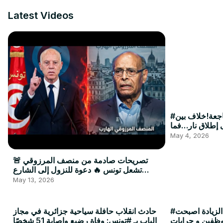
Latest Videos
#عاجل… القيروان على وقع فاجعة!خلاف بين
 إطلاق نار…فما
ي حدث بالضبط؟
May 4, 2026
🚨 تصريحات صادمة من منصف المرزوقي
تشعل تونس 🔥 دعوة للنزول إلى الشارع
واحتلال البرلمان تثير الغضب!
May 13, 2026
#عاجل / صدر بالرائد الرسمي الزيادة اصبحت
حادث انقلاب حافلة سياحية جزائرية في مجاز
وظفين و جرايات
الباب بـ #تونس: وفاة رضيع وإصابة 51 شخصًا