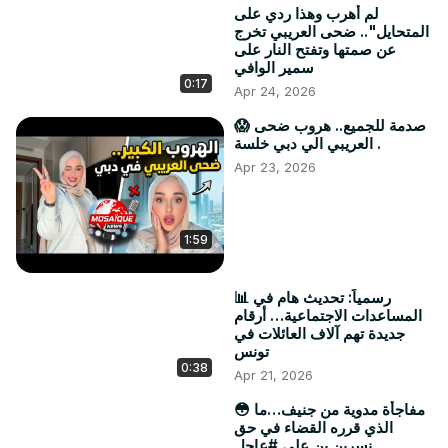
لم أهرب وهذا ردي على
المتحايل".. ضحى العريبي تخرج
عن صمتها وتفتح النار على
سمير الوافي
0:17
Apr 24, 2026
😱 صدمة للجميع.. هروب ضحى
العريبي الي دبي خلسة .
Apr 23, 2026
1:59
📊 رسمياً: تحديث هام في
المساعدات الاجتماعية… أرقام
جديدة تهم آلاف العائلات في
تونس
0:38
Apr 21, 2026
😳 مفاجأة مدوية من جنيف…ما
الذي قرره القضاء في حق
نسرين بن علي.#عاجل