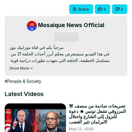
Share
0
0
Mosaique News Official
Subscribe
مرحباً بكم في قناة موزاييك نيوز.

في هذا الفيديو سنستعرض معكم أبرز أحداث الحلقة 21 من 
مسلسل الخطيفة، الحلقة التي شهدت تطورات درامية قوية 
ومفاجآت غير متوقعة قلبت مسار الأحداث وجعلت المتابعين في 
Show More
حالة ترقب كبيرة.

فما الذي حدث في هذه الحلقة؟ وما هي أبرز اللحظات التي أثارت 
#People & Society
تفاعل الجمهور؟

تابعوا معنا هذا الفيديو لمعرفة أهم تفاصيل وأحداث مسلسل 
Latest Videos
الخطيفة الحلقة 21.

#الخطيفة #el_khotifa
🚨 تصريحات صادمة من منصف
المرزوقي تشعل تونس 🔥 دعوة
للنزول إلى الشارع واحتلال
البرلمان تثير الغضب!
May 13, 2026