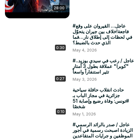
28:00
#عاجل… القيروان على وقع
فاجعة!خلاف بين جيران يتحوّل
في لحظات إلى إطلاق نار…فما
الذي حدث بالضبط؟
0:30
May 4, 2026
#عاجل / رعب في سيدي بوزيد..
"كوبرا" عملاقة بطول 3 أمتار
تثير استنفاراً واسعاً
0:27
May 3, 2026
حادث انقلاب حافلة سياحية
جزائرية في مجاز الباب بـ
#تونس: وفاة رضيع وإصابة 51
شخصًا
0:10
May 1, 2026
#عاجل / صدر بالرائد الرسمي
الزيادة اصبحت رسمية في أجور
الموظفين و جرايات المتقاعدين