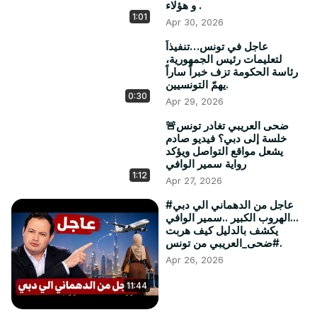
و هؤلاء .
1:01
Apr 30, 2026
عاجل في تونس…تنفيذاً
لتعليمات رئيس الجمهورية،
رئاسة الحكومة تزف خبراً ساراً
يهمّ التونسيين.
0:30
Apr 29, 2026
🚨ضحى العريبي تغادر تونس
خلسة إلى دبي؟ فيديو صادم
يشعل مواقع التواصل ويؤكد
رواية سمير الوافي
1:12
Apr 27, 2026
#عاجل من الدهماني الي دبي
...الهروب الكبير ..سمير الوافي
يكشف بالدليل كيف هربت
#ضحى_العريبي من تونس.
Apr 26, 2026
11:44