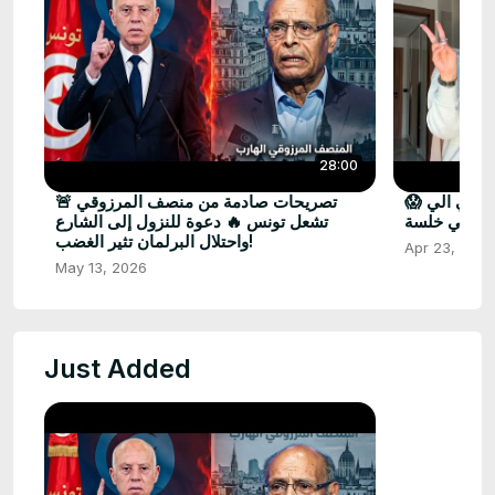
28:00
😱 صدمة للجميع.. هروب ضحى العريبي الي
🚨 تصريحات صادمة من منصف المرزوقي
دبي خلسة .
تشعل تونس 🔥 دعوة للنزول إلى الشارع
واحتلال البرلمان تثير الغضب!
Apr 23, 2026
May 13, 2026
Just Added