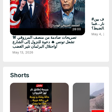
#عاجل… القيروان على وقع فاجعة!خلاف بين
لاق نار…فما
دث بالضبط؟
28:00
May 4, 2026
🚨 تصريحات صادمة من منصف المرزوقي
تشعل تونس 🔥 دعوة للنزول إلى الشارع
واحتلال البرلمان تثير الغضب!
May 13, 2026
Shorts