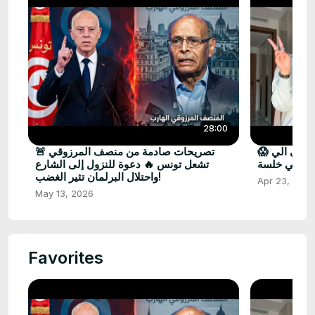
28:00
😱 صدمة للجميع.. هروب ضحى العريبي الي
🚨 تصريحات صادمة من منصف المرزوقي
دبي خلسة .
تشعل تونس 🔥 دعوة للنزول إلى الشارع
واحتلال البرلمان تثير الغضب!
Apr 23, 2026
May 13, 2026
Favorites