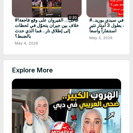
0:30
#عاجل / رعب في سيدي بوزيد..
#عاجل… القيروان على وقع فاجعة!
"كوبرا" عملاقة بطول 3 أمتار تثير
خلاف بين جيران يتحوّل في لحظات
استنفاراً واسعاً
إلى إطلاق نار…فما الذي حدث
بالضبط؟
May 3, 2026
May 4, 2026
Explore More