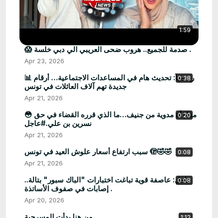
1:59
😱 صدمة للجميع.. هروب ضحى العريبي الي دبي خلسة .
Apr 23, 2026
📊 رسمياً: تحديث هام في المساعدات الاجتماعية… أرقام
0:38
جديدة تهم آلاف العائلات في تونس
Apr 21, 2026
😳 مفاجأة مدوية من جنيف…ما الذي قرره القضاء في حق
0:20
نسرين بن علي.#عاجل
Apr 21, 2026
سبب ارتفاع أسعار علوش العيد في تونس 🫣🤣🤣
0:08
Apr 21, 2026
عاجل: عاصفة قوية تباغت اختبارات "الباك سبور" بتالة..
0:08
إصابات في صفوف الأساتذة .
Apr 20, 2026
من هنا بدأت المسرحية...
1:12