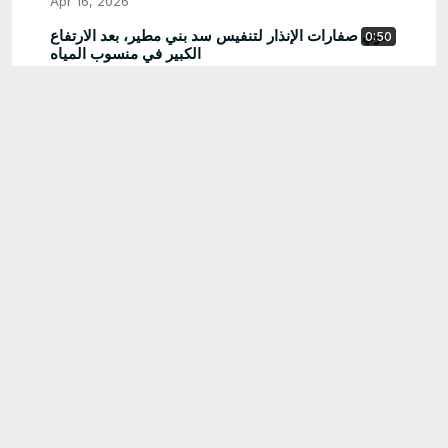
Apr 16, 2026
دوي صفارات الإنذار لتنفيس سد بني مطير، بعد الارتفاع
0:50
الكبير في منسوب المياه
Apr 15, 2026
28:00
🚨 تصريحات صادمة من منصف المرزوقي تشعل تونس 🔥
دعوة للنزول إلى الشارع واحتلال البرلمان تثير الغضب!
May 13, 2026