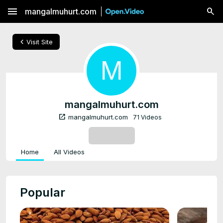
menu
mangalmuhurt.com
chevron_left
Visit Site
M
mangalmuhurt.com
open_in_new
mangalmuhurt.com
71 Videos
SUBSCRIBE
Home
All Videos
Popular