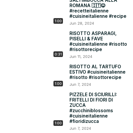
SALTIMBOCCA ALLA
ROMANA 🇮🇹😋
#recetteitalienne
#cuisineitalienne #recipe
1:00
Jun 28, 2024
RISOTTO ASPARAGI,
PISELLI & FAVE
#cuisineitalienne #risotto
#risottorecipe
0:31
Jun 11, 2024
RISOTTO AL TARTUFO
ESTIVO #cuisineitalienne
#risotto #risottorecipe
1:00
Jun 7, 2024
PIZZELE DI SCIURILLI:
FRITELLI DI FIORI DI
ZUCCA
#zucchiniblossoms
#cuisineitalienne
#fioridizucca
1:00
Jun 7, 2024