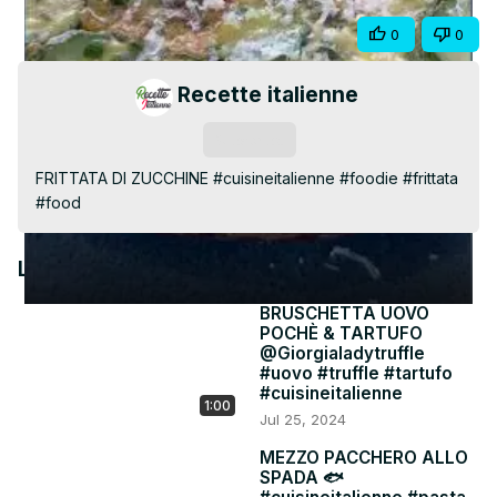
Video
Share
0
0
Recette italienne
Subscribe
FRITTATA DI ZUCCHINE #cuisineitalienne #foodie #frittata 
#food
Latest Videos
BRUSCHETTA UOVO
POCHÈ & TARTUFO
@Giorgialadytruffle
#uovo #truffle #tartufo
#cuisineitalienne
1:00
Jul 25, 2024
MEZZO PACCHERO ALLO
SPADA 🐟