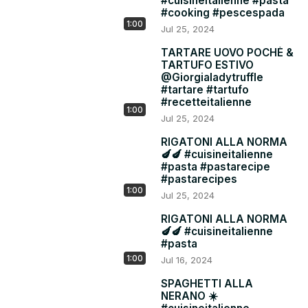
#cuisineitalienne #pasta
#cooking #pescespada
1:00
Jul 25, 2024
TARTARE UOVO POCHÈ &
TARTUFO ESTIVO
@Giorgialadytruffle
#tartare #tartufo
#recetteitalienne
1:00
Jul 25, 2024
RIGATONI ALLA NORMA
🍆🍆 #cuisineitalienne
#pasta #pastarecipe
#pastarecipes
1:00
Jul 25, 2024
RIGATONI ALLA NORMA
🍆🍆 #cuisineitalienne
#pasta
1:00
Jul 16, 2024
SPAGHETTI ALLA
NERANO ☀️