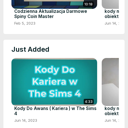
10:18
Codzienna Aktualizacja Darmowe
kody na o
Spiny Coin Master
obiektów/
Feb 5, 2023
Jun 14, 2023
Just Added
4:33
Kody Do Awans ( Kariera ) w The Sims
kody na o
4
obiektów/
Jun 14, 2023
Jun 14, 2023