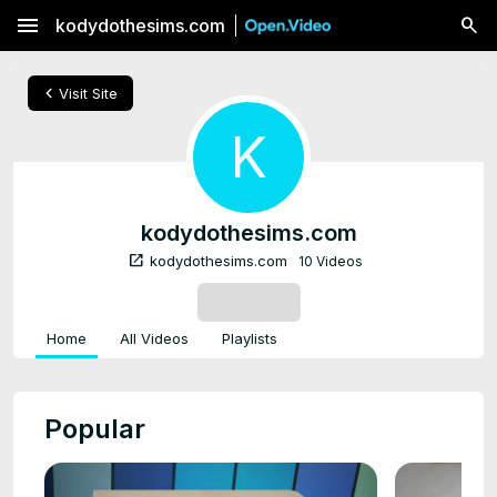
menu
kodydothesims.com
chevron_left
Visit Site
K
kodydothesims.com
open_in_new
kodydothesims.com
10 Videos
SUBSCRIBE
Home
All Videos
Playlists
Popular