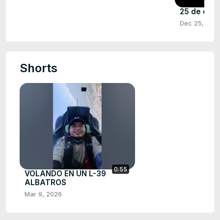
25 de dic
Dec 25, 202
Shorts
0:55
VOLANDO EN UN L-39
ALBATROS
Mar 9, 2026