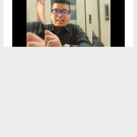
9:38
Responsabilidad Social Empresarial en
Honduras, tarea 6, tercer parcial
Dec 11, 2021
VOLANDO EN UN L-39 ALBATROS
0:55
Mar 9, 2026