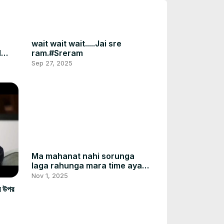
wait wait wait.....Jai sre
l
ram.#Sreram
Sep 27, 2025
Ma mahanat nahi sorunga
laga rahunga mara time ayaga
❤️
Nov 1, 2025
ার উপর