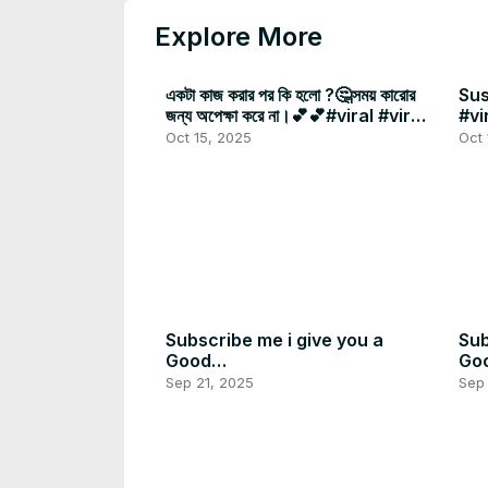
Explore More
একটা কাজ করার পর কি হলো ?🤔সময় কারোর
Sus
জন্য অপেক্ষা করে না।💕💕#viral #viral
#vi
video #foryou
Oct 15, 2025
Oct 
Subscribe me i give you a
Sub
Good
Go
person@KLBROBijuRithvik1
per
Sep 21, 2025
Sep 
@MrBeast @MrTripleR
@M
@T