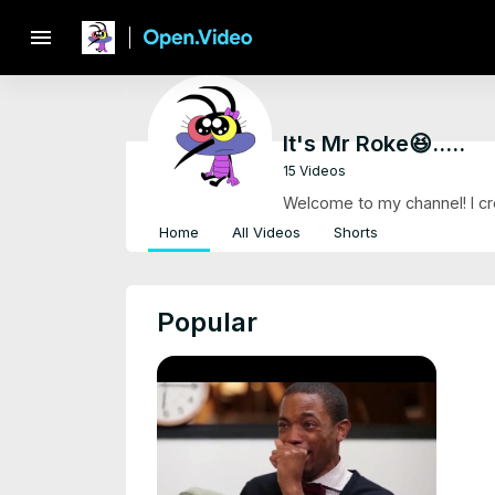
menu
It's Mr Roke😆.....
15 Videos
Welcome to my channel! I crea
Home
All Videos
Shorts
Popular