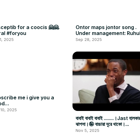
ceptib for a coocis 🤗🤗.
Ontor maps jontor song .
ral #foryou
Under management: Ruhu
Amin ❤️❤️🥀.
1, 2025
Sep 28, 2025
scribe me i give you a
od
son@KLBROBijuRithvik1
10, 2025
rBeast
বাবাই বাবাই বাবাই ........।Jast হালক
oofaniNewsIndia
ঝাপসা।🤪 বাচ্চারা দূরে থাকো।...
Nov 5, 2025