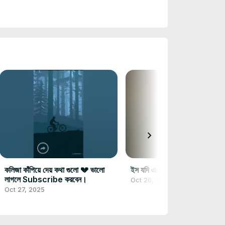
chevron_right
কলিজা কাঁপিয়ে দেয় কথা গুলো 💔 ভালো
ইস যদি এমন করে কেউ বলতো 😌☺️
লাগলে Subscribe করবেন।
Oct 26, 2025
Oct 27, 2025