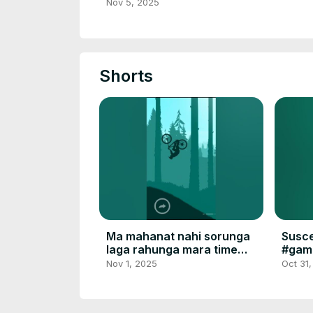
Nov 5, 2025
Shorts
Ma mahanat nahi sorunga
Susce
laga rahunga mara time
#gam
ayaga❤️
Nov 1, 2025
Oct 31