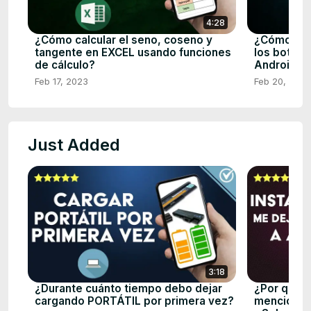
4:28
¿Cómo calcular el seno, coseno y
¿Cómo hac
tangente en EXCEL usando funciones
los botone
de cálculo?
Android R
Feb 17, 2023
Feb 20, 2023
Just Added
3:18
¿Durante cuánto tiempo debo dejar
¿Por qué 
cargando PORTÁTIL por primera vez?
mencionar 