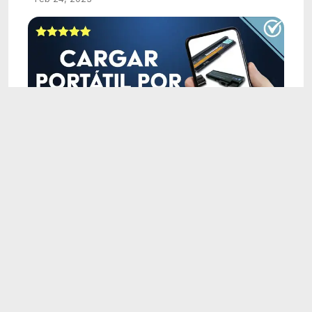
3:18
¿Durante cuánto tiempo debo dejar cargando
PORTÁTIL por primera vez?
Feb 24, 2023