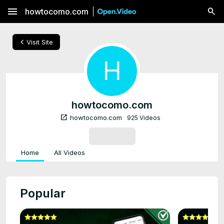
menu
howtocomo.com
chevron_left
Visit Site
H
howtocomo.com
open_in_new
howtocomo.com
925 Videos
SUBSCRIBE
Home
All Videos
Popular