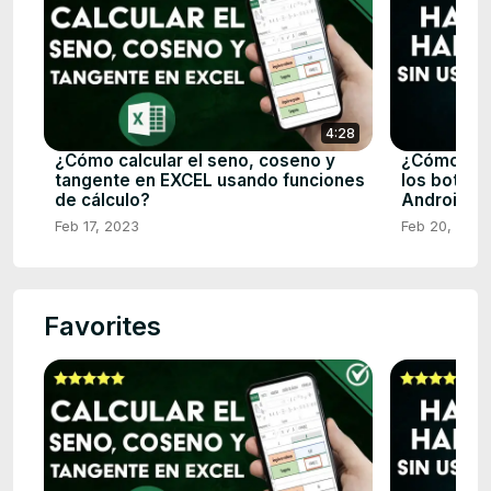
4:28
¿Cómo calcular el seno, coseno y
¿Cómo hac
tangente en EXCEL usando funciones
los botone
de cálculo?
Android R
Feb 17, 2023
Feb 20, 2023
Favorites