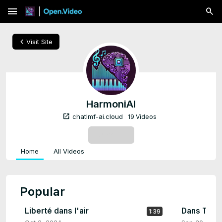
menu
chevron_left
Visit Site
HarmoniAI
open_in_new
chatlmf-ai.cloud
19 Videos
SUBSCRIBE
Home
All Videos
Popular
Liberté dans l'air
Dans Tes 
1:39