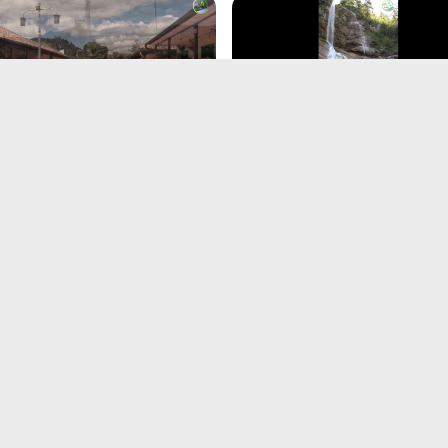
ocón | Ausflug zur
Zipfelsbachfälle im Allgäu
zkathedrale von Kolumbien
Aug 4, 2024
13, 2024
cado de Paloquemao in
Monserrate | Wallfahrtsor
gota
von Bogotá
4, 2024
Jul 4, 2024