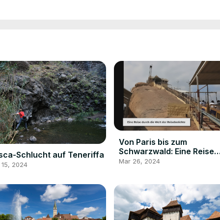
Von Paris bis zum
Schwarzwald: Eine Reise
ca-Schlucht auf Teneriffa
durch die Welt der
Mar 26, 2024
 15, 2024
Reiseberichte