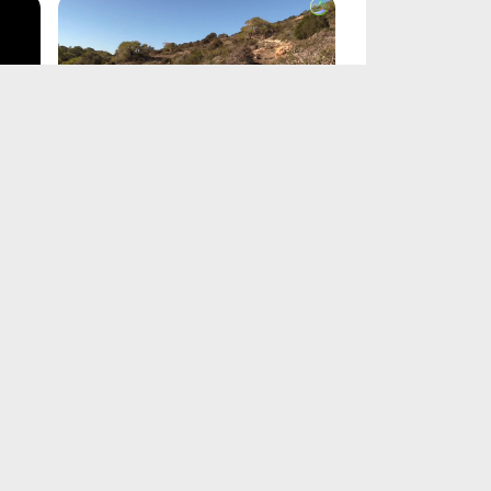
Smiegis Trail und Adonis Bad |
Zypern
Jul 18, 2024
t
Masca-Schlucht auf Teneriffa
May 15, 2024