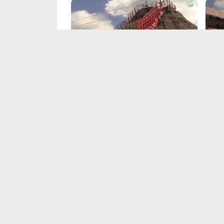
El Totumo | Schlammvulkan in
Nem
Kolumbien
Sal
Sep 13, 2024
Sep 
Kloster Kykkos und
Mer
Winterlicher Olymp | Zypern
Bo
Jul 6, 2024
Jul 