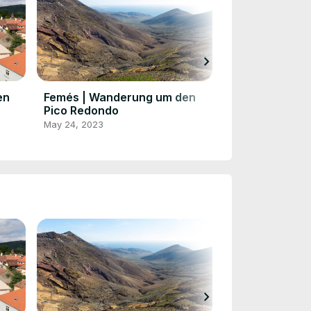
chevron_right
en
Femés | Wanderung um den
Phuket Town |
Pico Redondo
May 23, 2023
May 24, 2023
chevron_right