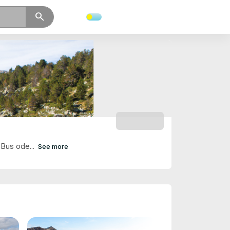
search
SUBSCRIBE
 Bus ode...
See more