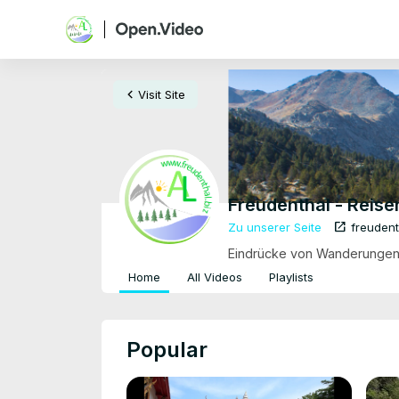
menu
chevron_left
Visit Site
Freudenthal - Reis
open_in_new
Zu unserer Seite
freudent
Eindrücke von Wanderungen u
Home
All Videos
Playlists
Popular