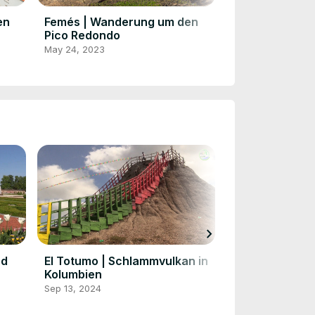
en
Femés | Wanderung um den
Phuket Town |
Pico Redondo
May 23, 2023
May 24, 2023
chevron_right
nd
El Totumo | Schlammvulkan in
Nemocón | Aus
Kolumbien
Salzkathedral
Sep 13, 2024
Sep 13, 2024