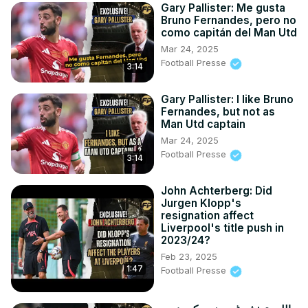
Gary Pallister: Me gusta
Bruno Fernandes, pero no
como capitán del Man Utd
Mar 24, 2025
Football Presse
3:14
Gary Pallister: I like Bruno
Fernandes, but not as
Man Utd captain
Mar 24, 2025
Football Presse
3:14
John Achterberg: Did
Jurgen Klopp's
resignation affect
Liverpool's title push in
2023/24?
Feb 23, 2025
1:47
Football Presse