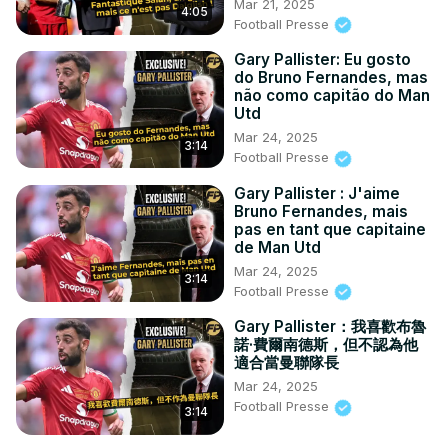
Mar 21, 2025
4:05
Football Presse
Gary Pallister: Eu gosto
do Bruno Fernandes, mas
não como capitão do Man
Utd
Mar 24, 2025
3:14
Football Presse
Gary Pallister : J'aime
Bruno Fernandes, mais
pas en tant que capitaine
de Man Utd
Mar 24, 2025
3:14
Football Presse
Gary Pallister：我喜歡布魯
諾·費爾南德斯，但不認為他
適合當曼聯隊長
Mar 24, 2025
Football Presse
3:14