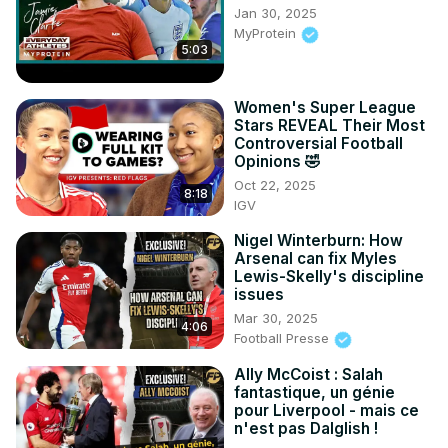
Jan 30, 2025
MyProtein
5:03
Women's Super League
Stars REVEAL Their Most
Controversial Football
Opinions 🤣
Oct 22, 2025
8:18
IGV
Nigel Winterburn: How
Arsenal can fix Myles
Lewis-Skelly's discipline
issues
Mar 30, 2025
4:06
Football Presse
Ally McCoist : Salah
fantastique, un génie
pour Liverpool - mais ce
n'est pas Dalglish !