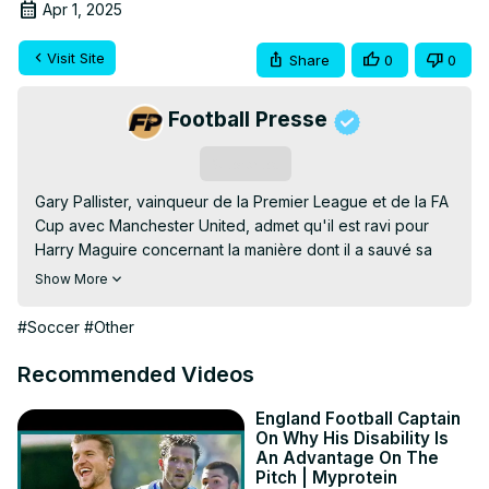
Apr 1, 2025
Visit Site
Share
0
0
Football Presse
Subscribe
Gary Pallister, vainqueur de la Premier League et de la FA 
Cup avec Manchester United, admet qu'il est ravi pour 
Harry Maguire concernant la manière dont il a sauvé sa 
carrière à Old Trafford. Pallister est convaincu que 
Show More
Maguire est désormais considéré comme un joueur clé à 
United sous la direction de l'entraîneur Ruben Amorim 
#Soccer
#Other
cette saison.
Recommended Videos
England Football Captain
On Why His Disability Is
An Advantage On The
Pitch | Myprotein