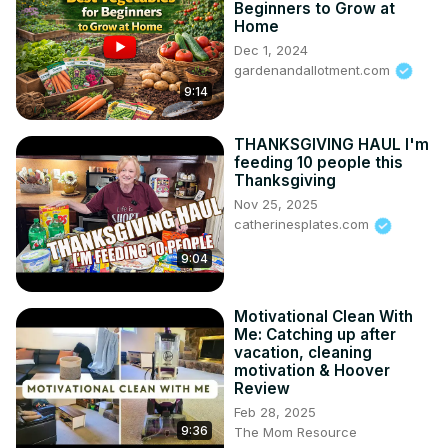
Beginners to Grow at
Home
Dec 1, 2024
gardenandallotment.com
9:14
THANKSGIVING HAUL I'm
feeding 10 people this
Thanksgiving
Nov 25, 2025
catherinesplates.com
9:04
Motivational Clean With
Me: Catching up after
vacation, cleaning
motivation & Hoover
Review
Feb 28, 2025
9:36
The Mom Resource