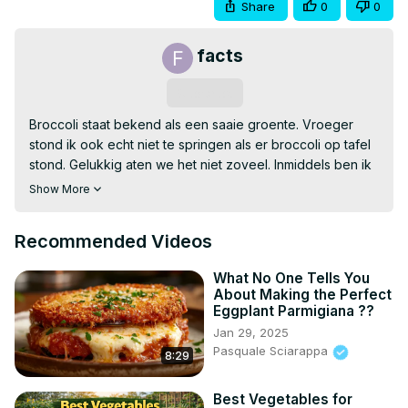
Share
0
0
facts
Subscribe
Broccoli staat bekend als een saaie groente. Vroeger 
stond ik ook echt niet te springen als er broccoli op tafel 
stond. Gelukkig aten we het niet zoveel. Inmiddels ben ik 
van broccoli gaan houden. Het is gezond, makkelijk te 
Show More
bereiden en je kunt het in veel gerechten gebruiken. 
Vandaag een Friday 5 met het hippe broccoli.
Recommended Videos
What No One Tells You
About Making the Perfect
Eggplant Parmigiana ??
Jan 29, 2025
Pasquale Sciarappa
8:29
Best Vegetables for