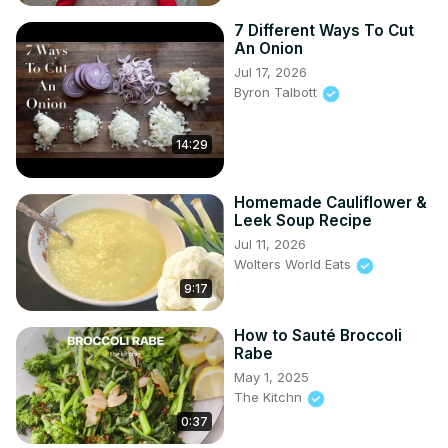
7 Different Ways To Cut
An Onion
Jul 17, 2026
Byron Talbott
14:29
Homemade Cauliflower &
Leek Soup Recipe
Jul 11, 2026
Wolters World Eats
9:17
How to Sauté Broccoli
Rabe
May 1, 2025
The Kitchn
0:37