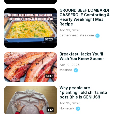
GROUND BEEF LOMBARDI
CASSEROLE Comforting &
Hearty Weeknight Meal
Recipe
Apr 23, 2026
catherinesplates.com
10:23
Breakfast Hacks You'll
Wish You Knew Sooner
Apr 19, 2026
Mashed
5:37
Why people are
"planting" old shirts into
pots (this is GENIUS!)
Apr 25, 2026
Hometalk
1:12