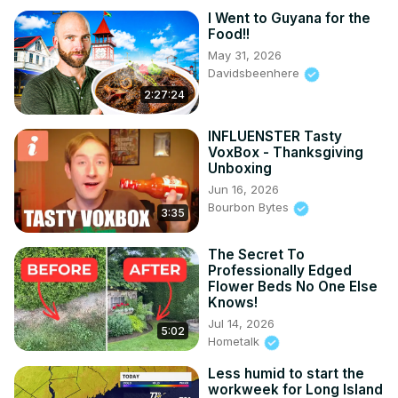
I Went to Guyana for the
Food!!
May 31, 2026
Davidsbeenhere
2:27:24
INFLUENSTER Tasty
VoxBox - Thanksgiving
Unboxing
Jun 16, 2026
Bourbon Bytes
3:35
The Secret To
Professionally Edged
Flower Beds No One Else
Knows!
Jul 14, 2026
5:02
Hometalk
Less humid to start the
workweek for Long Island