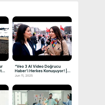
ur
“Veo 3 AI Video Doğrucu
t
Haber’i Herkes Konuşuyor! |
Taksim’de Sokak Röportajı 🔥📢
Jun 11, 2025