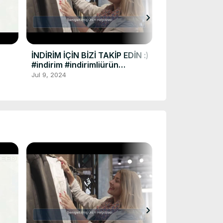
chevron_right
İNDİRİMLİ ÜRÜN
Jun 10, 2024
İNDİRİM İÇİN BİZİ TAKİP EDİN :)
#indirim #indirimliürün
https://indirimliurunler.com
Jul 9, 2024
chevron_right
İNDİRİMLİ ÜRÜN