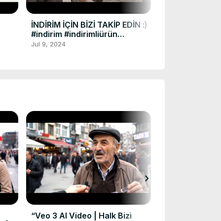
Jun 10, 2024
İNDİRİM İÇİN BİZİ TAKİP EDİN :)
#indirim #indirimliürün
https://indirimliurunler.com
Jul 9, 2024
chevron_right
İNDİRİMLİ ÜRÜ
TIKLAYIN #sma
#indirimliürün
Aug 29, 2024
“Veo 3 AI Video | Halk Bizi
#tv #technolo