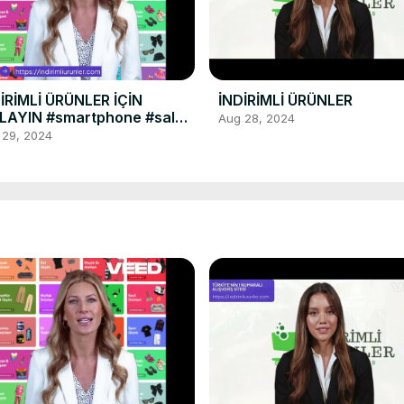
İRİMLİ ÜRÜNLER İÇİN
İNDİRİMLİ ÜRÜNLER
LAYIN #smartphone #sale
Aug 28, 2024
dirimliürün #dropshipping
 29, 2024
 #technology #work