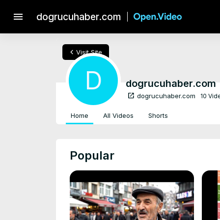
menu
dogrucuhaber.com
chevron_left
Visit Site
D
dogrucuhaber.com
open_in_new
dogrucuhaber.com
10 Vid
Home
All Videos
Shorts
Popular