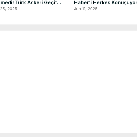
medi! Türk Askeri Geçit
Haber’i Herkes Konuşuyor
eni 🇹🇷
Taksim’de Sokak Röportajı
 25, 2025
Jun 11, 2025