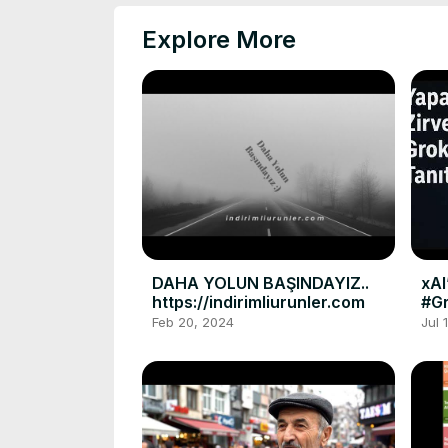
Explore More
DAHA YOLUN BAŞINDAYIZ..
xAI
https://indirimliurunler.com
#G
Feb 20, 2024
Jul 