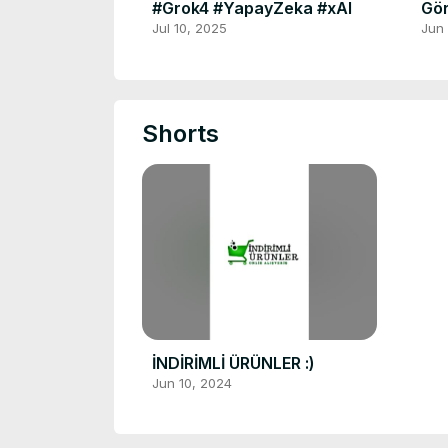
#Grok4 #YapayZeka #xAI
Gör
Tör
Jul 10, 2025
Jun
Shorts
İNDİRİMLİ ÜRÜNLER :)
Jun 10, 2024