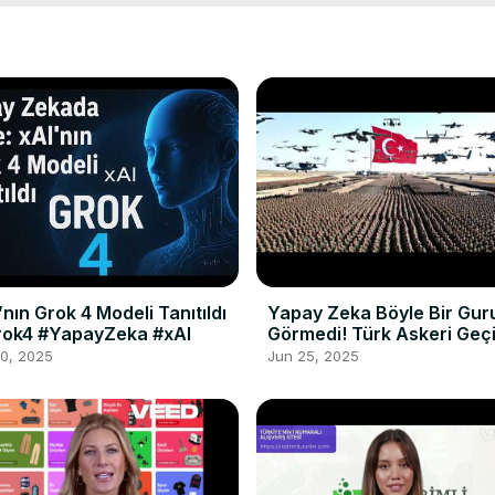
’nın Grok 4 Modeli Tanıtıldı
Yapay Zeka Böyle Bir Gur
rok4 #YapayZeka #xAI
Görmedi! Türk Askeri Geçi
Töreni 🇹🇷
10, 2025
Jun 25, 2025