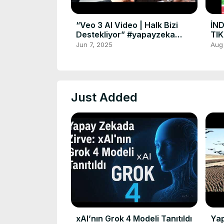
“Veo 3 AI Video | Halk Bizi
İND
Destekliyor” #yapayzeka
TIK
#video Veo 3
#in
Jun 7, 2025
Aug
#tv
Just Added
xAI’nın Grok 4 Modeli Tanıtıldı
Yap