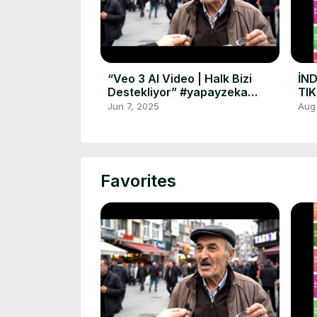
“Veo 3 AI Video | Halk Bizi
İND
Destekliyor” #yapayzeka
TIK
#video Veo 3
#in
Jun 7, 2025
Aug
#tv
Favorites