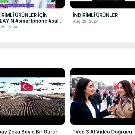
İRİMLİ ÜRÜNLER İÇİN
İNDİRİMLİ ÜRÜNLER
LAYIN #smartphone #sale
Aug 28, 2024
dirimliürün #dropshipping
 29, 2024
 #technology #work
ay Zeka Böyle Bir Gurur
“Veo 3 AI Video Doğrucu