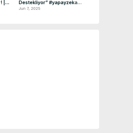
! |
Destekliyor” #yapayzeka
 🔥📢
#video Veo 3
Jun 7, 2025