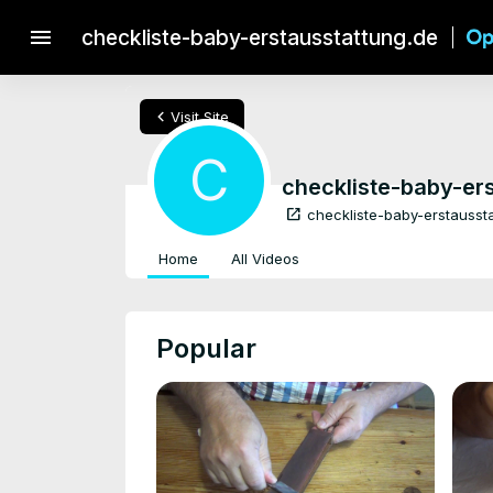
menu
checkliste-baby-erstausstattung.de
chevron_left
Visit Site
C
checkliste-baby-er
open_in_new
checkliste-baby-erstausst
Home
All Videos
Popular