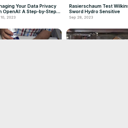
aging Your Data Privacy
Rasierschaum Test Wilki
h OpenAI: A Step-by-Step
Sword Hydro Sensitive
ide
 10, 2023
Sep 28, 2023
Rasierklingen schärfen mi
ierschaum Test Florena
alter Technik 1.Teil
 Men
Sep 28, 2023
 28, 2023