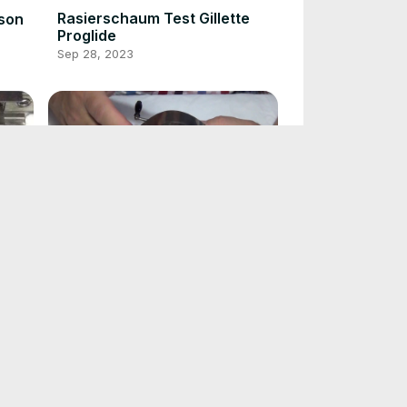
Rasierschaum Test Gillette
nson
Proglide
Sep 28, 2023
t
Rasierklingen schärfen mit
alter Technik 2.Teil
Sep 28, 2023