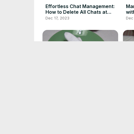
Effortless Chat Management:
Man
How to Delete All Chats at
wit
Once in ChatGPT
Gu
Dec 17, 2023
Dec
Rasierschaum Test Nivea for
Ras
Men Sensitive
for
Sep 28, 2023
Sep