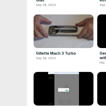
Glas
Rot
Fed
Sep 28, 2023
Sep
alt)
Gillette Mach 3 Turbo
Gen
with DAL
Sep 28, 2023
num
Feb 