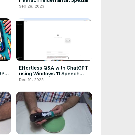
Haarschneiderrarität Spezial
Sep 28, 2023
Effortless Q&A with ChatGPT
GPT-
using Windows 11 Speech
Hero
Recognition | Boost
Dec 19, 2023
Productivity!