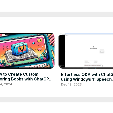
Productivity!
 to Create Custom
Effortless Q&A with Chat
oring Books with ChatGPT-
using Windows 11 Speech
nd the Coloring Book Hero
Recognition | Boost
 4, 2024
Dec 19, 2023
Productivity!