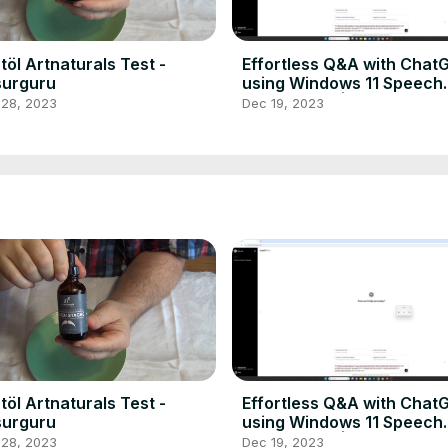
töl Artnaturals Test -
Effortless Q&A with Chat
surguru
using Windows 11 Speech
Recognition | Boost
 28, 2023
Dec 19, 2023
Productivity!
töl Artnaturals Test -
Effortless Q&A with Chat
surguru
using Windows 11 Speech
Recognition | Boost
 28, 2023
Dec 19, 2023