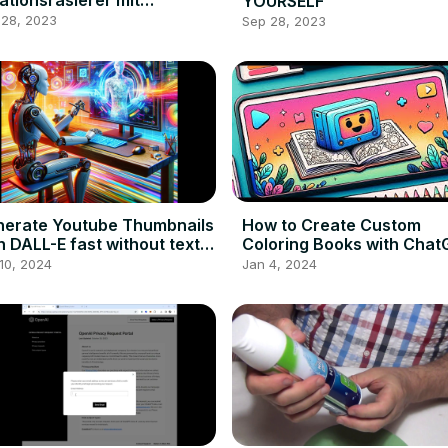
ationsrasierer mit
YOURSELF
eraufzug (über 60 Jahre
 28, 2023
Sep 28, 2023
How to Create Custom
erate Youtube Thumbnails
Coloring Books with Chat
L-E fast without text,
4 and the Coloring Book 
bers or letters!
Jan 4, 2024
10, 2024