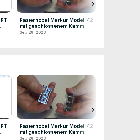
chevron_right
GPT
Rasierhobel Merkur Modell 42
Rasierklingen 
mit geschlossenem Kamm
alter Technik 1
Sep 28, 2023
Sep 28, 2023
chevron_right
GPT
Rasierhobel Merkur Modell 42
Rasierklingen 
mit geschlossenem Kamm
alter Technik 1
Sep 28, 2023
Sep 28, 2023