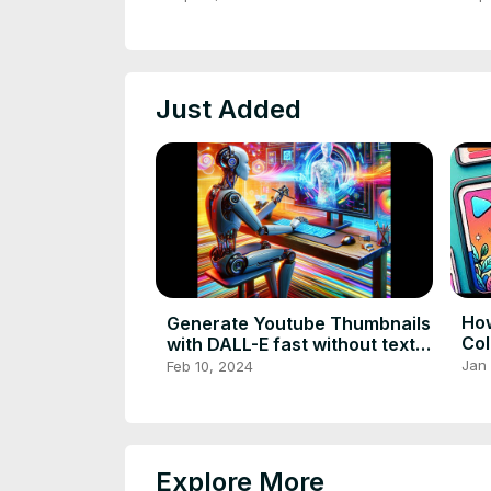
Just Added
How
Generate Youtube Thumbnails
Col
with DALL-E fast without text,
4 a
numbers or letters!
Jan
Feb 10, 2024
Explore More