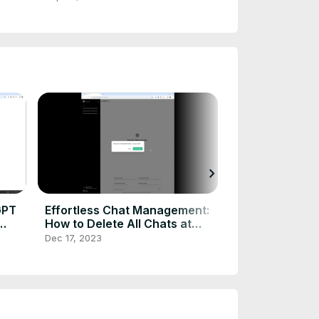
chevron_right
GPT
Effortless Chat Management:
Managing Your
How to Delete All Chats at
with OpenAI: 
Once in ChatGPT
Guide
Dec 17, 2023
Dec 10, 2023